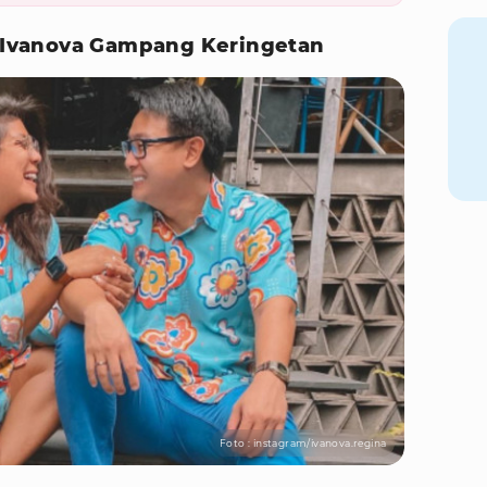
na Ivanova Gampang Keringetan
Foto : instagram/ivanova.regina