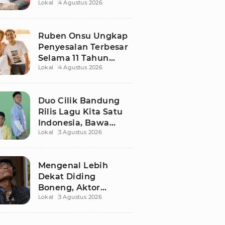
Lokal
4 Agustus 2026
Ruben Onsu Usai
Podcast Viral, Begini
Reaksinya
Ruben Onsu Ungkap
Penyesalan Terbesar
Selama 11 Tahun
Lokal
4 Agustus 2026
Nikahi Sarwendah
Duo Cilik Bandung
Rilis Lagu Kita Satu
Indonesia, Bawa
Lokal
3 Agustus 2026
Pesan Persatuan
Jelang HUT RI ke-81
Mengenal Lebih
Dekat Diding
Boneng, Aktor
Lokal
3 Agustus 2026
Legendaris yang
Hidup Sederhana
Sebelum Wafat