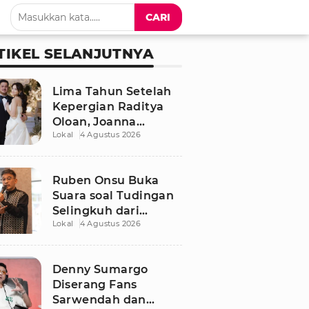
CARI
TIKEL SELANJUTNYA
Lima Tahun Setelah
Kepergian Raditya
Oloan, Joanna
Lokal
4 Agustus 2026
Alexandra Kembali
Menemukan Cinta
Ruben Onsu Buka
Suara soal Tudingan
Selingkuh dari
Lokal
4 Agustus 2026
Sarwendah
Denny Sumargo
Diserang Fans
Sarwendah dan