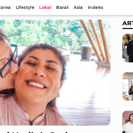
Korea
Lifestyle
Lokal
Barat
Asia
Indeks
AR
Foto : Instagram/ivanova.regina