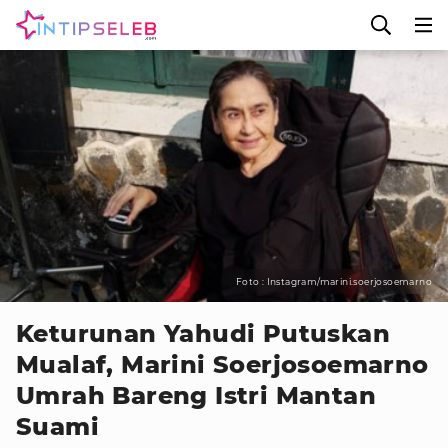
Foto : Instagram/marini.soerjosoemarno
Keturunan Yahudi Putuskan
Mualaf, Marini Soerjosoemarno
Umrah Bareng Istri Mantan
Suami