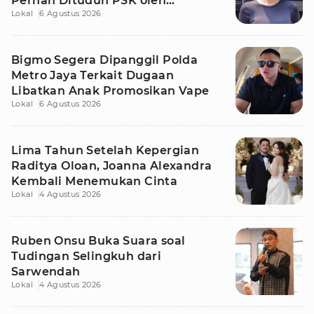
Pernah Dituduh PSK oleh
Lokal
6 Agustus 2026
Tetangga
Bigmo Segera Dipanggil Polda
Metro Jaya Terkait Dugaan
Libatkan Anak Promosikan Vape
Lokal
6 Agustus 2026
Lima Tahun Setelah Kepergian
Raditya Oloan, Joanna Alexandra
Kembali Menemukan Cinta
Lokal
4 Agustus 2026
Ruben Onsu Buka Suara soal
Tudingan Selingkuh dari
Sarwendah
Lokal
4 Agustus 2026