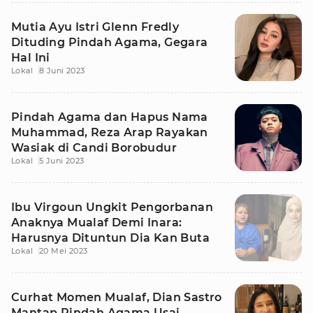
Mutia Ayu Istri Glenn Fredly
Dituding Pindah Agama, Gegara
Hal Ini
Lokal
8 Juni 2023
Pindah Agama dan Hapus Nama
Muhammad, Reza Arap Rayakan
Wasiak di Candi Borobudur
Lokal
5 Juni 2023
Ibu Virgoun Ungkit Pengorbanan
Anaknya Mualaf Demi Inara:
Harusnya Dituntun Dia Kan Buta
Lokal
20 Mei 2023
Curhat Momen Mualaf, Dian Sastro
Mantap Pindah Agama Usai