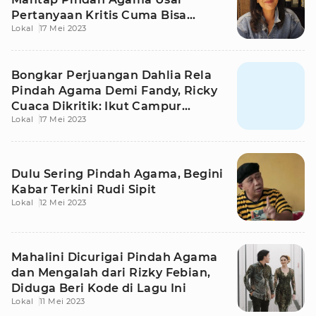
Pertanyaan Kritis Cuma Bisa
Lokal
17 Mei 2023
Dijawab Ustaz
Bongkar Perjuangan Dahlia Rela
Pindah Agama Demi Fandy, Ricky
Cuaca Dikritik: Ikut Campur
Lokal
17 Mei 2023
Banget
Dulu Sering Pindah Agama, Begini
Kabar Terkini Rudi Sipit
Lokal
12 Mei 2023
Mahalini Dicurigai Pindah Agama
dan Mengalah dari Rizky Febian,
Diduga Beri Kode di Lagu Ini
Lokal
11 Mei 2023