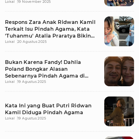
Lokal
19 November 2025
Respons Zara Anak Ridwan Kamil
Terkait Isu Pindah Agama, Kata
'Tuhanmu' Atalia Praratya Bikin
Lokal
20 Agustus 2025
Heboh
Bukan Karena Fandy! Dahlia
Poland Bongkar Alasan
Sebenarnya Pindah Agama di
Lokal
19 Agustus 2025
Tengah Perceraian
Kata Ini yang Buat Putri Ridwan
Kamil Diduga Pindah Agama
Lokal
19 Agustus 2025