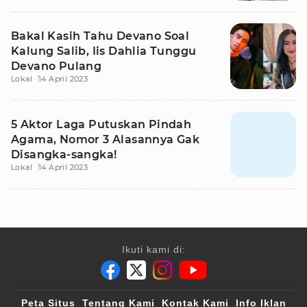
Bakal Kasih Tahu Devano Soal
Kalung Salib, Iis Dahlia Tunggu
Devano Pulang
Lokal
14 April 2023
5 Aktor Laga Putuskan Pindah
Agama, Nomor 3 Alasannya Gak
Disangka-sangka!
Lokal
14 April 2023
Ikuti kami di:
Peta Situs
Tentang Kami
Kontak Kami
Info Iklan