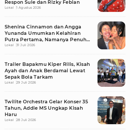
Respon Sule dan Rizky Febian
Lokal
1 Agustus 2026
Shenina Cinnamon dan Angga
Yunanda Umumkan Kelahiran
Putra Pertama, Namanya Penuh
Lokal
31 Juli 2026
Makna
Trailer Bapakmu Kiper Rilis, Kisah
Ayah dan Anak Berdamai Lewat
Sepak Bola Tarkam
Lokal
29 Juli 2026
Twilite Orchestra Gelar Konser 35
Tahun, Addie MS Ungkap Kisah
Haru
Lokal
28 Juli 2026