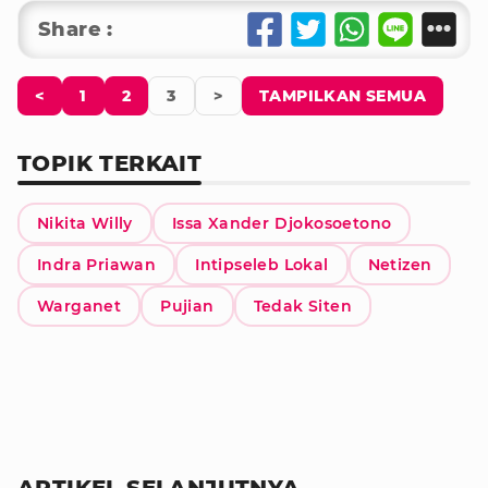
Share :
<
1
2
3
>
TAMPILKAN SEMUA
TOPIK TERKAIT
Nikita Willy
Issa Xander Djokosoetono
Indra Priawan
Intipseleb Lokal
Netizen
Warganet
Pujian
Tedak Siten