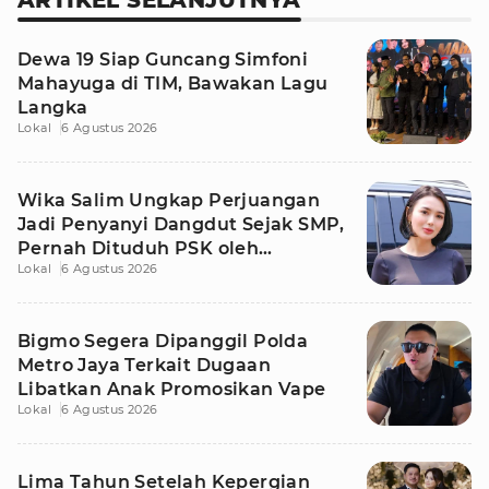
ARTIKEL SELANJUTNYA
Dewa 19 Siap Guncang Simfoni
Mahayuga di TIM, Bawakan Lagu
Langka
Lokal
6 Agustus 2026
Wika Salim Ungkap Perjuangan
Jadi Penyanyi Dangdut Sejak SMP,
Pernah Dituduh PSK oleh
Lokal
6 Agustus 2026
Tetangga
Bigmo Segera Dipanggil Polda
Metro Jaya Terkait Dugaan
Libatkan Anak Promosikan Vape
Lokal
6 Agustus 2026
Lima Tahun Setelah Kepergian