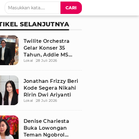
CARI
TIKEL SELANJUTNYA
Twilite Orchestra
Gelar Konser 35
Tahun, Addie MS
Lokal
28 Juli 2026
Ungkap Kisah Haru
Jonathan Frizzy Beri
Kode Segera Nikahi
Ririn Dwi Ariyanti
Lokal
28 Juli 2026
Denise Chariesta
Buka Lowongan
Teman Ngobrol