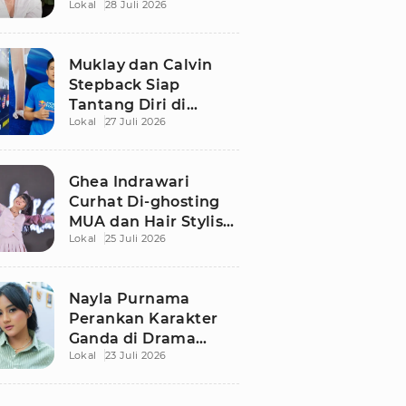
Lokal
28 Juli 2026
Bergaji Rp15 Juta, Ini
Syaratnya!
Muklay dan Calvin
Stepback Siap
Tantang Diri di
Lokal
27 Juli 2026
Kratingdaeng Red
Bull Power Race, Ini
Alasan Mereka!
Ghea Indrawari
Curhat Di-ghosting
MUA dan Hair Stylist
Lokal
25 Juli 2026
Jelang Manggung,
Terpaksa Dandan
Sendiri
Nayla Purnama
Perankan Karakter
Ganda di Drama
Lokal
23 Juli 2026
Remaja Adaptasi AU
Viral TikTok