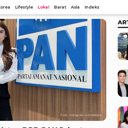
Korea
Lifestyle
Lokal
Barat
Asia
Indeks
AR
Foto : Instagram.com/bebizie