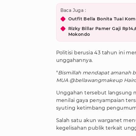
Baca Juga :
Outfit Bella Bonita Tuai Ko
Rizky Billar Pamer Gaji Rp14
Mokondo
Politisi berusia 43 tahun ini m
unggahannya.
"
Bismillah mendapat amanah ba
MUA @bellawangmakeup Hairdo
Unggahan tersebut langsung m
menilai gaya penyampaian ter
syuting ketimbang pengumuman
Salah satu akun warganet men
kegelisahan publik terkait ung