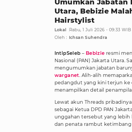
Umumkan Jabatan K
Utara, Bebizie Ma
Hairstylist
Lokal
Rabu, 1 Juli 2026 - 09:33 WIB
Oleh :
Ichsan Suhendra
IntipSeleb
–
Bebizie
resmi men
Nasional (PAN) Jakarta Utara.
mengumumkan jabatan barunya i
warganet
. Alih-alih memapark
pedangdut yang kini terjun ke
menampilkan detail penampila
Lewat akun Threads pribadin
sebagai Ketua DPD PAN Jakarta
unggahan tersebut yang lebi
dan penata rambut ketimbang v