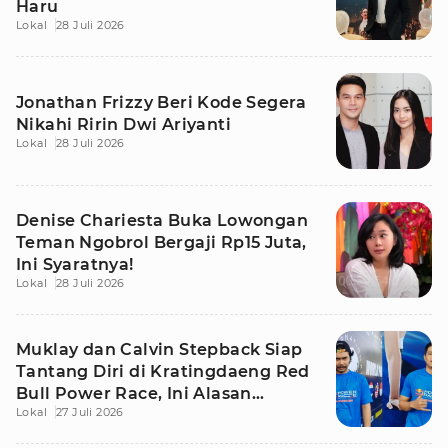
Haru
Lokal
28 Juli 2026
Jonathan Frizzy Beri Kode Segera
Nikahi Ririn Dwi Ariyanti
Lokal
28 Juli 2026
Denise Chariesta Buka Lowongan
Teman Ngobrol Bergaji Rp15 Juta,
Ini Syaratnya!
Lokal
28 Juli 2026
Muklay dan Calvin Stepback Siap
Tantang Diri di Kratingdaeng Red
Bull Power Race, Ini Alasan
Lokal
27 Juli 2026
Mereka!