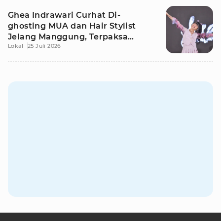
Ghea Indrawari Curhat Di-
ghosting MUA dan Hair Stylist
Jelang Manggung, Terpaksa
Lokal
25 Juli 2026
Dandan Sendiri