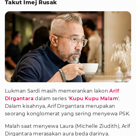
Takut Imej Rusak
Foto : Instagram/lukmansrd
Lukman Sardi masih memerankan lakon
Arif
Dirgantara
dalam series '
Kupu Kupu Malam
'.
Dalam kisahnya, Arif Dirgantara merupakan
seorang konglomerat yang sering menyewa PSK.
Malah saat menyewa Laura (Michelle Ziudith), Arif
Dirgantara merasakan aura beda darinya.