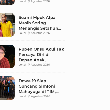
Lokal
7 Agustus 2026
Ngaku Keluar dari
Zona Nyaman
Suami Mpok Alpa
Masih Sering
Menangis Setahun
Lokal
7 Agustus 2026
Setelah Kepergian
Sang Istri
Ruben Onsu Akui Tak
Percaya Diri di
Depan Anak,
Lokal
7 Agustus 2026
Singgung Polemik
dengan Sarwendah
Dewa 19 Siap
Guncang Simfoni
Mahayuga di TIM,
Lokal
6 Agustus 2026
Bawakan Lagu
Langka