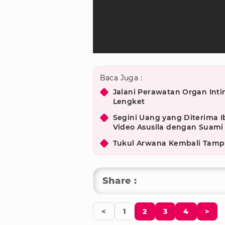
Baca Juga :
Jalani Perawatan Organ Intim
Lengket
Segini Uang yang Diterima I
Video Asusila dengan Suami
Tukul Arwana Kembali Tampil
Share :
<
1
2
3
4
>