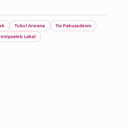
ak
Tukul Arwana
Tio Pakusadewo
Intipseleb Lokal