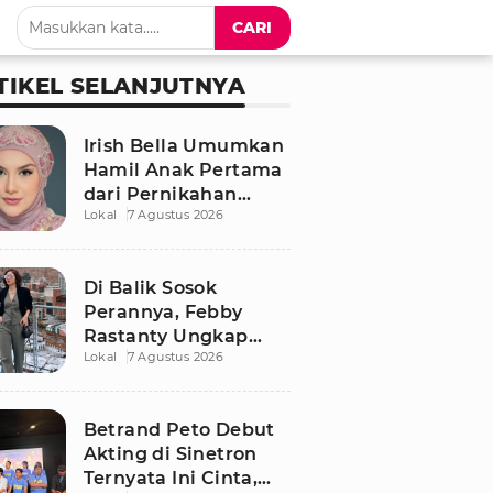
CARI
TIKEL SELANJUTNYA
Irish Bella Umumkan
Hamil Anak Pertama
dari Pernikahan
Lokal
7 Agustus 2026
dengan Haldy Sabri
Di Balik Sosok
Perannya, Febby
Rastanty Ungkap
Lokal
7 Agustus 2026
Luka Masa Kecil yang
Kelam
Betrand Peto Debut
Akting di Sinetron
Ternyata Ini Cinta,