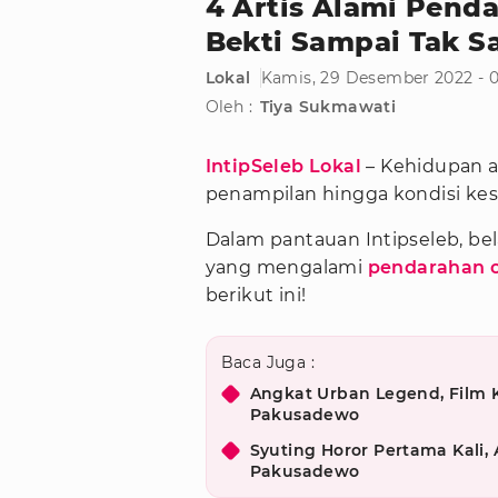
4 Artis Alami Penda
Bekti Sampai Tak Sa
Lokal
Kamis, 29 Desember 2022 - 
Oleh :
Tiya Sukmawati
IntipSeleb Lokal
– Kehidupan ar
penampilan hingga kondisi ke
Dalam pantauan Intipseleb, bel
yang mengalami
pendarahan 
berikut ini!
Baca Juga :
Angkat Urban Legend, Film K
Pakusadewo
Syuting Horor Pertama Kali
Pakusadewo