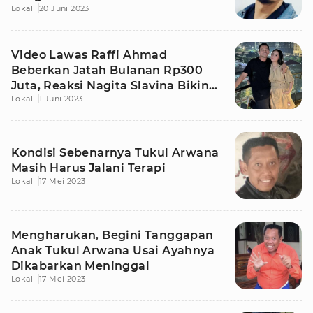
Lokal
20 Juni 2023
Video Lawas Raffi Ahmad
Beberkan Jatah Bulanan Rp300
Juta, Reaksi Nagita Slavina Bikin
Lokal
1 Juni 2023
Syok
Kondisi Sebenarnya Tukul Arwana
Masih Harus Jalani Terapi
Lokal
17 Mei 2023
Mengharukan, Begini Tanggapan
Anak Tukul Arwana Usai Ayahnya
Dikabarkan Meninggal
Lokal
17 Mei 2023