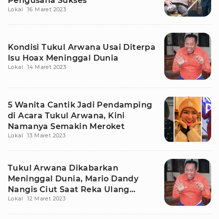
Pengusaha Sukses
Lokal
16 Maret 2023
Kondisi Tukul Arwana Usai Diterpa
Isu Hoax Meninggal Dunia
Lokal
14 Maret 2023
5 Wanita Cantik Jadi Pendamping
di Acara Tukul Arwana, Kini
Namanya Semakin Meroket
Lokal
13 Maret 2023
Tukul Arwana Dikabarkan
Meninggal Dunia, Mario Dandy
Nangis Ciut Saat Reka Ulang
Lokal
12 Maret 2023
Penganiayaan