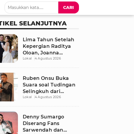
CARI
TIKEL SELANJUTNYA
Lima Tahun Setelah
Kepergian Raditya
Oloan, Joanna
Lokal
4 Agustus 2026
Alexandra Kembali
Menemukan Cinta
Ruben Onsu Buka
Suara soal Tudingan
Selingkuh dari
Lokal
4 Agustus 2026
Sarwendah
Denny Sumargo
Diserang Fans
Sarwendah dan