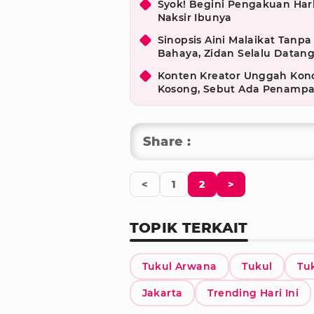
Syok! Begini Pengakuan Har
Naksir Ibunya
Sinopsis Aini Malaikat Tanpa
Bahaya, Zidan Selalu Datan
Konten Kreator Unggah Kon
Kosong, Sebut Ada Penamp
Share :
<
1
2
>
TOPIK TERKAIT
Tukul Arwana
Tukul
Tu
Jakarta
Trending Hari Ini