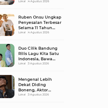
Lokal
4 Agustus 2026
Ruben Onsu Usai
Podcast Viral, Begini
Reaksinya
Ruben Onsu Ungkap
Penyesalan Terbesar
Selama 11 Tahun
Lokal
4 Agustus 2026
Nikahi Sarwendah
Duo Cilik Bandung
Rilis Lagu Kita Satu
Indonesia, Bawa
Lokal
3 Agustus 2026
Pesan Persatuan
Jelang HUT RI ke-81
Mengenal Lebih
Dekat Diding
Boneng, Aktor
Lokal
3 Agustus 2026
Legendaris yang
Hidup Sederhana
Sebelum Wafat