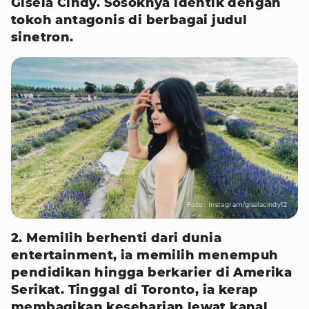
Gisela Cindy. Sosoknya identik dengan
tokoh antagonis di berbagai judul
sinetron.
Foto : Instagram/giselacindy12
2. Memilih berhenti dari dunia
entertainment, ia memilih menempuh
pendidikan hingga berkarier di Amerika
Serikat. Tinggal di Toronto, ia kerap
membagikan keseharian lewat kanal