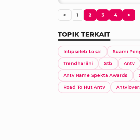
<
1
2
3
4
>
TOPIK TERKAIT
Intipseleb Lokal
Suami Peng
Trendhariini
Stb
Antv
Antv Rame Spekta Awards
Road To Hut Antv
Antvlover