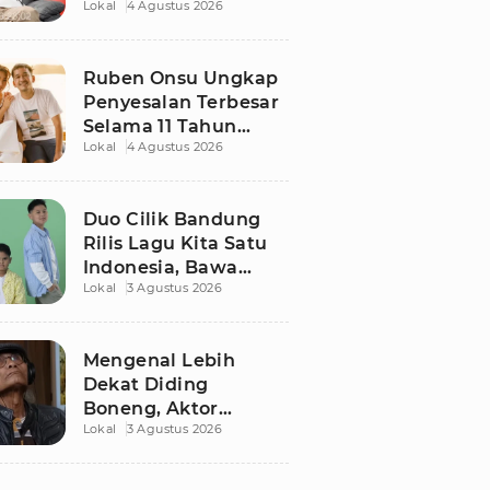
Lokal
4 Agustus 2026
Ruben Onsu Usai
Podcast Viral, Begini
Reaksinya
Ruben Onsu Ungkap
Penyesalan Terbesar
Selama 11 Tahun
Lokal
4 Agustus 2026
Nikahi Sarwendah
Duo Cilik Bandung
Rilis Lagu Kita Satu
Indonesia, Bawa
Lokal
3 Agustus 2026
Pesan Persatuan
Jelang HUT RI ke-81
Mengenal Lebih
Dekat Diding
Boneng, Aktor
Lokal
3 Agustus 2026
Legendaris yang
Hidup Sederhana
Sebelum Wafat