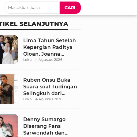
CARI
TIKEL SELANJUTNYA
Lima Tahun Setelah
Kepergian Raditya
Oloan, Joanna
Lokal
4 Agustus 2026
Alexandra Kembali
Menemukan Cinta
Ruben Onsu Buka
Suara soal Tudingan
Selingkuh dari
Lokal
4 Agustus 2026
Sarwendah
Denny Sumargo
Diserang Fans
Sarwendah dan