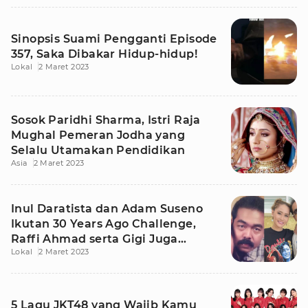
Sinopsis Suami Pengganti Episode
357, Saka Dibakar Hidup-hidup!
Lokal
2 Maret 2023
Sosok Paridhi Sharma, Istri Raja
Mughal Pemeran Jodha yang
Selalu Utamakan Pendidikan
Asia
2 Maret 2023
Inul Daratista dan Adam Suseno
Ikutan 30 Years Ago Challenge,
Raffi Ahmad serta Gigi Juga
Lokal
2 Maret 2023
Ditantang
5 Lagu JKT48 yang Wajib Kamu