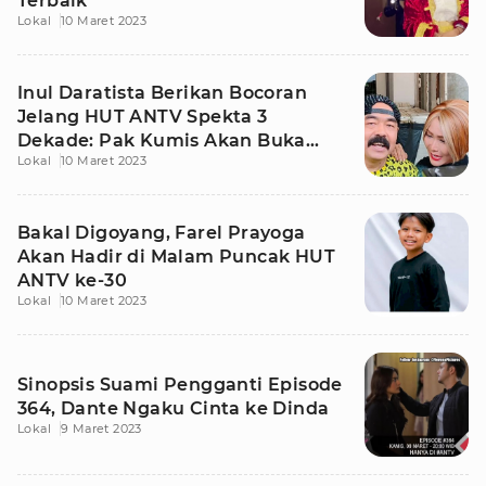
Terbaik
Lokal
10 Maret 2023
Inul Daratista Berikan Bocoran
Jelang HUT ANTV Spekta 3
Dekade: Pak Kumis Akan Buka
Lokal
10 Maret 2023
Acara
Bakal Digoyang, Farel Prayoga
Akan Hadir di Malam Puncak HUT
ANTV ke-30
Lokal
10 Maret 2023
Sinopsis Suami Pengganti Episode
364, Dante Ngaku Cinta ke Dinda
Lokal
9 Maret 2023