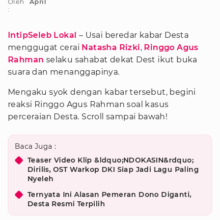
Oleh
April
:
IntipSeleb Lokal
– Usai beredar kabar Desta
menggugat cerai
Natasha Rizki
,
Ringgo Agus
Rahman
selaku sahabat dekat Dest ikut buka
suara dan menanggapinya.
Mengaku syok dengan kabar tersebut, begini
reaksi Ringgo Agus Rahman soal kasus
perceraian Desta. Scroll sampai bawah!
Baca Juga :
Teaser Video Klip &ldquo;NDOKASIN&rdquo;
Dirilis, OST Warkop DKI Siap Jadi Lagu Paling
Nyeleh
Ternyata Ini Alasan Pemeran Dono Diganti,
Desta Resmi Terpilih