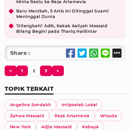
Minta Restu ke Reza Artamevia
Baru Menikah, 5 Artis Ini Ditinggal Suami
Meninggal Dunia
'Dilangkahi' Adik, Kakak Aaliyah Massaid
Bilang Begini pada Thariq Halilintar
Share :
<
1
2
3
>
TOPIK TERKAIT
Angelina Sondakh
Intipseleb Lokal
Zahwa Massaid
Reza Artamevia
Wisuda
New York
Adjie Massaid
Kebaya