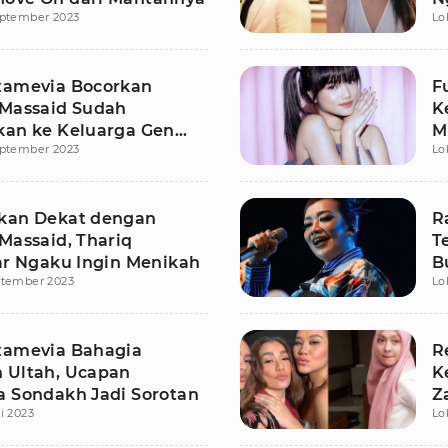
eptember 2023
Lo
tamevia Bocorkan
F
 Massaid Sudah
K
kan ke Keluarga Gen
M
eptember 2023
Lo
ar
b
kan Dekat dengan
R
Massaid, Thariq
T
tar Ngaku Ingin Menikah
B
ptember 2023
Lo
tamevia Bahagia
R
 Ultah, Ucapan
K
a Sondakh Jadi Sorotan
Z
i 2023
Lo