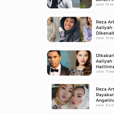
Lokal
14 S
Reza Ar
Aaliyah
Dikenal
Lokal
10 S
Halilint
Dikabar
Aaliyah 
Halilin
Lokal
3 Se
Reza Ar
Rayakan
Angelin
Lokal
6 Jun