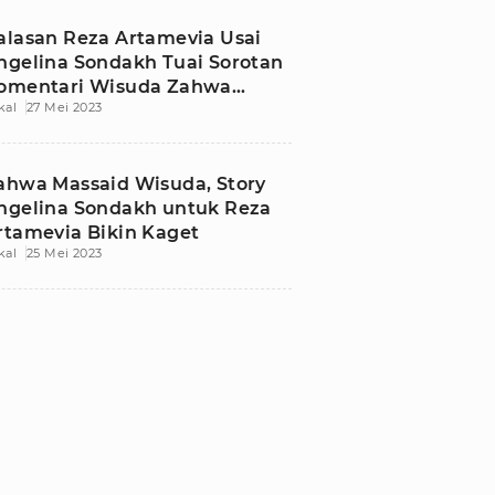
alasan Reza Artamevia Usai
ngelina Sondakh Tuai Sorotan
omentari Wisuda Zahwa
kal
27 Mei 2023
assaid
ahwa Massaid Wisuda, Story
ngelina Sondakh untuk Reza
rtamevia Bikin Kaget
kal
25 Mei 2023