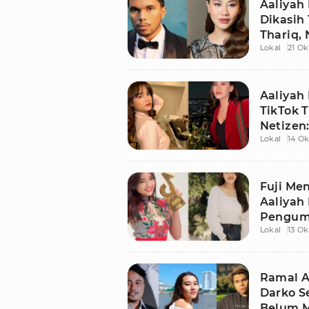
Aaliyah
Dikasih
Thariq,
Lokal
21 Ok
Aaliyah
TikTok T
Netizen
Lokal
14 Ok
Fuji Me
Aaliyah
Pengum
Lokal
13 Ok
Muka
Ramal A
Darko Se
Belum M