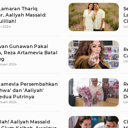
Lamaran Thariq
S
ar, Aaliyah Massaid:
L
lillah!
C
i 2024
Lo
Ivan Gunawan Pakai
R
, Reza Artamevia Batal
C
eg
Lo
nuari 2024
tamevia Persembahkan
R
hwa' dan 'Aaliyah'
A
edua Putrinya
D
nuari 2024
Lo
lah! Aaliyah Massaid
C