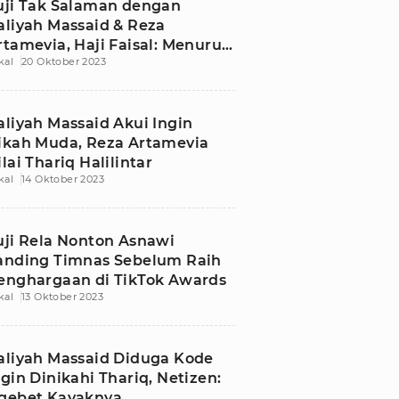
uji Tak Salaman dengan
aliyah Massaid & Reza
rtamevia, Haji Faisal: Menurut
kal
20 Oktober 2023
aya Sudah Tepat
aliyah Massaid Akui Ingin
ikah Muda, Reza Artamevia
ilai Thariq Halilintar
kal
14 Oktober 2023
uji Rela Nonton Asnawi
anding Timnas Sebelum Raih
enghargaan di TikTok Awards
kal
13 Oktober 2023
aliyah Massaid Diduga Kode
ngin Dinikahi Thariq, Netizen:
gebet Kayaknya