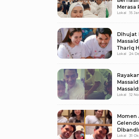
Berhasi
Merasa 
Lokal
15 Ja
Dihujat 
Massaid
Thariq H
Lokal
24 D
Rayakan
Massaid
Massaid
Lokal
12 N
Momen A
Gelendo
Dibandi
Lokal
31 Ok
Bersama