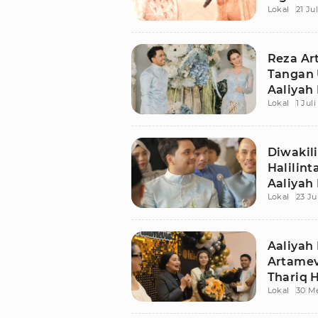
Lokal
21 Ju
Besar Is
Reza Ar
Tangan 
Aaliyah
Lokal
1 Jul
Halilint
Diwakili
Halilin
Aaliyah
Lokal
23 Ju
Aaliyah 
Artamev
Thariq H
Lokal
30 M