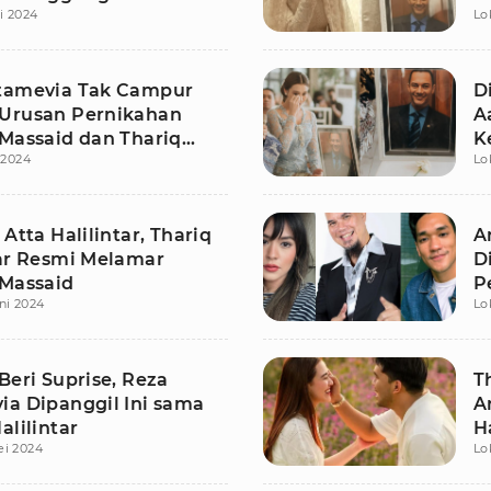
li 2024
Lo
tri
M
tamevia Tak Campur
D
Urusan Pernikahan
A
 Massaid dan Thariq
K
i 2024
Lo
ar
M
 Atta Halilintar, Thariq
A
tar Resmi Melamar
D
 Massaid
P
ni 2024
Lo
Beri Suprise, Reza
T
ia Dipanggil Ini sama
A
alilintar
H
ei 2024
Lo