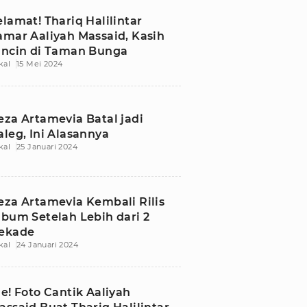
elamat! Thariq Halilintar
amar Aaliyah Massaid, Kasih
incin di Taman Bunga
kal
15 Mei 2024
eza Artamevia Batal jadi
aleg, Ini Alasannya
kal
25 Januari 2024
eza Artamevia Kembali Rilis
lbum Setelah Lebih dari 2
ekade
kal
24 Januari 2024
ie! Foto Cantik Aaliyah