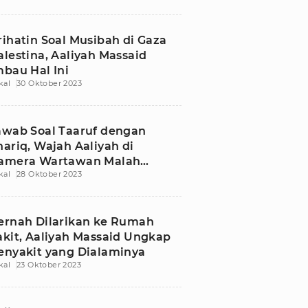
rihatin Soal Musibah di Gaza
alestina, Aaliyah Massaid
mbau Hal Ini
kal
30 Oktober 2023
awab Soal Taaruf dengan
hariq, Wajah Aaliyah di
amera Wartawan Malah
kal
28 Oktober 2023
ibandingkan dengan Fuji
ernah Dilarikan ke Rumah
akit, Aaliyah Massaid Ungkap
enyakit yang Dialaminya
kal
23 Oktober 2023