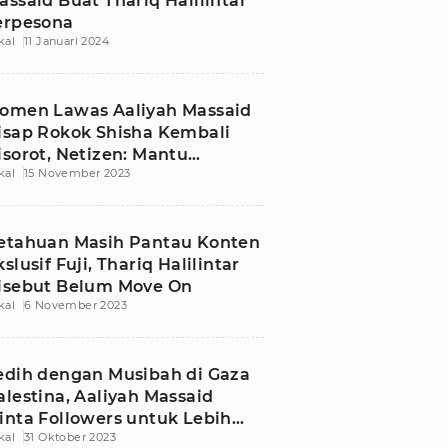
assaid Buat Thariq Halilintar
erpesona
kal
11 Januari 2024
omen Lawas Aaliyah Massaid
isap Rokok Shisha Kembali
isorot, Netizen: Mantu
kal
15 November 2023
esayangan Umi
etahuan Masih Pantau Konten
slusif Fuji, Thariq Halilintar
isebut Belum Move On
kal
6 November 2023
edih dengan Musibah di Gaza
alestina, Aaliyah Massaid
inta Followers untuk Lebih
kal
31 Oktober 2023
eduli