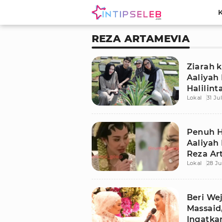
REZA ARTAMEVIA
Ziarah 
Aaliyah
Halilint
Lokal
31 Ju
Baru
Penuh H
Aaliyah
Reza Ar
Lokal
28 Ju
Beri We
Massaid
Ingatka