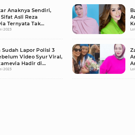
ar Anaknya Sendiri,
B
Sifat Asli Reza
A
ia Ternyata Tak
K
ei 2023
Lo
a
M
 Sudah Lapor Polisi 3
Z
ebelum Video Syur Viral,
A
tamevia Hadir di
A
ei 2023
Lo
Putrinya