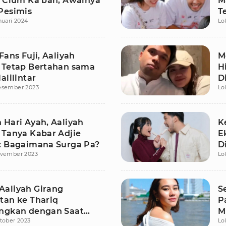
l Cium Ka'bah, Awalnya
M
Pesimis
T
nuari 2024
Lo
Fans Fuji, Aaliyah
M
 Tetap Bertahan sama
H
alilintar
D
esember 2023
Lo
K
 Hari Ayah, Aaliyah
K
 Tanya Kabar Adjie
Ek
: Bagaimana Surga Pa?
D
ovember 2023
Lo
aliyah Girang
S
tan ke Thariq
P
ngkan dengan Saat
M
tober 2023
Lo
 Fuji
P