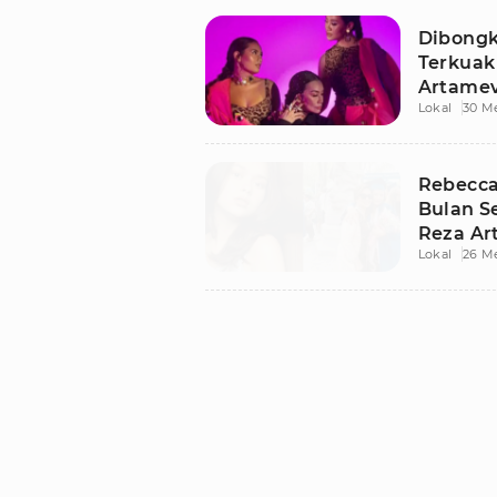
Dibongk
Terkuak 
Artamev
Lokal
30 M
Terdug
Rebecca
Bulan S
Reza Ar
Lokal
26 M
Wisuda 