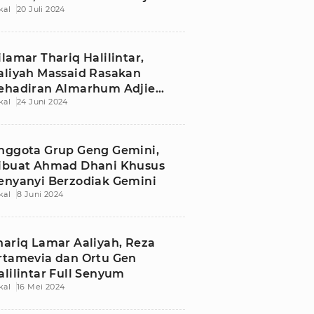
kal
20 Juli 2024
assaid
ilamar Thariq Halilintar,
aliyah Massaid Rasakan
ehadiran Almarhum Adjie
kal
24 Juni 2024
assaid
nggota Grup Geng Gemini,
ibuat Ahmad Dhani Khusus
enyanyi Berzodiak Gemini
kal
8 Juni 2024
hariq Lamar Aaliyah, Reza
rtamevia dan Ortu Gen
alilintar Full Senyum
kal
16 Mei 2024