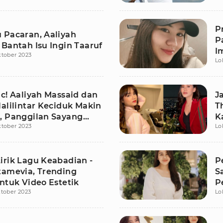
P
 Pacaran, Aaliyah
P
 Bantah Isu Ingin Taaruf
I
ktober 2023
Lo
c! Aaliyah Massaid dan
J
alilintar Keciduk Makin
T
, Panggilan Sayang
K
ktober 2023
Lo
lfok
D
irik Lagu Keabadian -
P
tamevia, Trending
S
ntuk Video Estetik
P
tober 2023
Lo