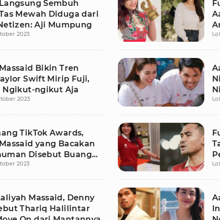
 Langsung Sembuh
F
 Tas Mewah Diduga dari
A
 Netizen: Aji Mumpung
A
tober 2023
Lo
S
 Massaid Bikin Tren
A
aylor Swift Mirip Fuji,
N
: Ngikut-ngikut Aja
N
tober 2023
Lo
nang TikTok Awards,
F
 Massaid yang Bacakan
T
uman Disebut Buang
P
tober 2023
Lo
aliyah Massaid, Denny
A
but Thariq Halilintar
I
ove On dari Mantannya
N