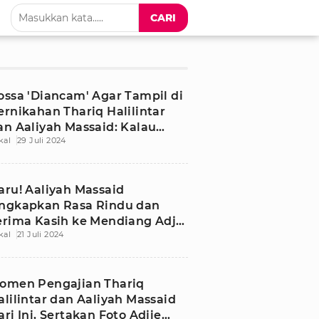
CARI
ossa 'Diancam' Agar Tampil di
ernikahan Thariq Halilintar
an Aaliyah Massaid: Kalau
kal
29 Juli 2024
ggak Dikutuk
aru! Aaliyah Massaid
ngkapkan Rasa Rindu dan
erima Kasih ke Mendiang Adjie
kal
21 Juli 2024
assaid
omen Pengajian Thariq
alilintar dan Aaliyah Massaid
ari Ini, Sertakan Foto Adjie