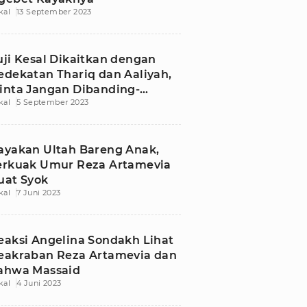
kal
13 September 2023
uji Kesal Dikaitkan dengan
edekatan Thariq dan Aaliyah,
inta Jangan Dibanding-
kal
5 September 2023
andingkan
ayakan Ultah Bareng Anak,
erkuak Umur Reza Artamevia
uat Syok
kal
7 Juni 2023
eaksi Angelina Sondakh Lihat
eakraban Reza Artamevia dan
ahwa Massaid
kal
4 Juni 2023