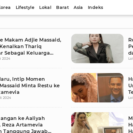
Korea
Lifestyle
Lokal
Barat
Asia
Indeks
ke Makam Adjie Massaid,
R
 Kenalkan Thariq
P
ar Sebagai Keluarga
d
li 2024
Lo
N
aru, Intip Momen
H
 Massaid Minta Restu ke
U
tamevia
T
li 2024
Lo
M
jangan ke Aaliyah
M
, Reza Artamevia
H
n Tanggung Jawab
H