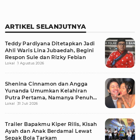
ARTIKEL SELANJUTNYA
Teddy Pardiyana Ditetapkan Jadi
Ahli Waris Lina Jubaedah, Begini
Respon Sule dan Rizky Febian
Lokal
1 Agustus 2026
Shenina Cinnamon dan Angga
Yunanda Umumkan Kelahiran
Putra Pertama, Namanya Penuh
Lokal
31 Juli 2026
Makna
Trailer Bapakmu Kiper Rilis, Kisah
Ayah dan Anak Berdamai Lewat
Sepak Bola Tarkam