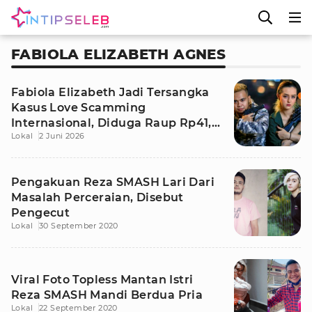
FABIOLA ELIZABETH AGNES
Fabiola Elizabeth Jadi Tersangka
Kasus Love Scamming
Internasional, Diduga Raup Rp41,1
Lokal
2 Juni 2026
Miliar
Pengakuan Reza SMASH Lari Dari
Masalah Perceraian, Disebut
Pengecut
Lokal
30 September 2020
Viral Foto Topless Mantan Istri
Reza SMASH Mandi Berdua Pria
Lokal
22 September 2020