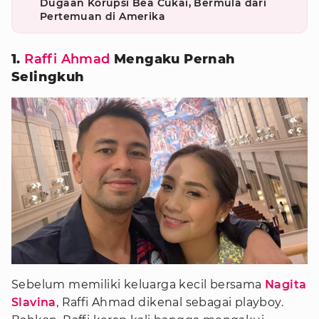
Dugaan Korupsi Bea Cukai, Bermula dari
Pertemuan di Amerika
1.
Raffi Ahmad
Mengaku Pernah
Selingkuh
Sebelum memiliki keluarga kecil bersama
Nagita
Slavina
, Raffi Ahmad dikenal sebagai playboy.