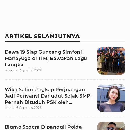
ARTIKEL SELANJUTNYA
Dewa 19 Siap Guncang Simfoni
Mahayuga di TIM, Bawakan Lagu
Langka
Lokal
6 Agustus 2026
Wika Salim Ungkap Perjuangan
Jadi Penyanyi Dangdut Sejak SMP,
Pernah Dituduh PSK oleh
Lokal
6 Agustus 2026
Tetangga
Bigmo Segera Dipanggil Polda