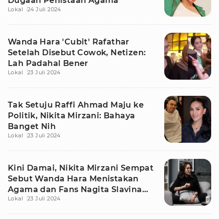
Dugaan Penistaan Agama
Lokal
24 Juli 2024
Wanda Hara 'Cubit' Rafathar
Setelah Disebut Cowok, Netizen:
Lah Padahal Bener
Lokal
23 Juli 2024
Tak Setuju Raffi Ahmad Maju ke
Politik, Nikita Mirzani: Bahaya
Banget Nih
Lokal
23 Juli 2024
Kini Damai, Nikita Mirzani Sempat
Sebut Wanda Hara Menistakan
Agama dan Fans Nagita Slavina
Lokal
23 Juli 2024
Barbar