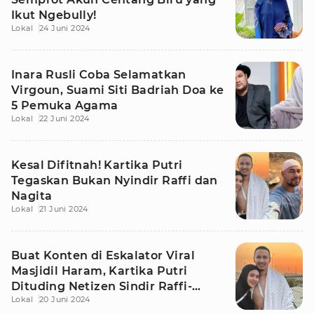
Ikut Ngebully!
Lokal
24 Juni 2024
Inara Rusli Coba Selamatkan
Virgoun, Suami Siti Badriah Doa ke
5 Pemuka Agama
Lokal
22 Juni 2024
Kesal Difitnah! Kartika Putri
Tegaskan Bukan Nyindir Raffi dan
Nagita
Lokal
21 Juni 2024
Buat Konten di Eskalator Viral
Masjidil Haram, Kartika Putri
Dituding Netizen Sindir Raffi-
Lokal
20 Juni 2024
Nagita