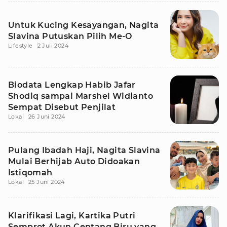
Untuk Kucing Kesayangan, Nagita
Slavina Putuskan Pilih Me-O
Lifestyle
2 Juli 2024
Biodata Lengkap Habib Jafar
Shodiq sampai Marshel Widianto
Sempat Disebut Penjilat
Lokal
26 Juni 2024
Pulang Ibadah Haji, Nagita Slavina
Mulai Berhijab Auto Didoakan
Istiqomah
Lokal
25 Juni 2024
Klarifikasi Lagi, Kartika Putri
Semprot Akun Centang Biru yang