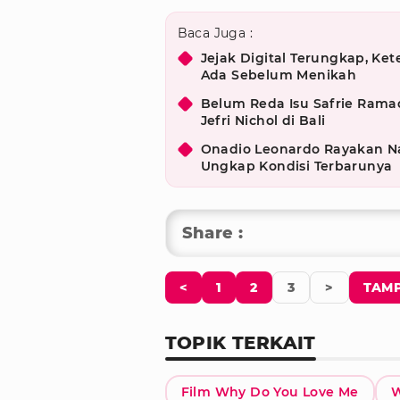
Baca Juga :
Jejak Digital Terungkap, Ket
Ada Sebelum Menikah
Belum Reda Isu Safrie Rama
Jefri Nichol di Bali
Onadio Leonardo Rayakan Nata
Ungkap Kondisi Terbarunya
Share :
<
1
2
3
>
TAMP
TOPIK TERKAIT
Film Why Do You Love Me
W