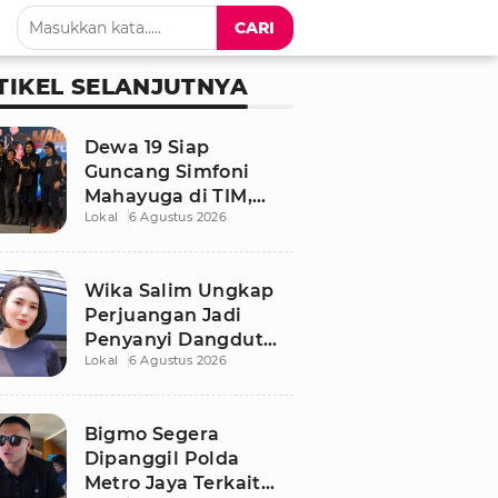
CARI
TIKEL SELANJUTNYA
Dewa 19 Siap
Guncang Simfoni
Mahayuga di TIM,
Lokal
6 Agustus 2026
Bawakan Lagu
Langka
Wika Salim Ungkap
Perjuangan Jadi
Penyanyi Dangdut
Lokal
6 Agustus 2026
Sejak SMP, Pernah
Dituduh PSK oleh
Tetangga
Bigmo Segera
Dipanggil Polda
Metro Jaya Terkait