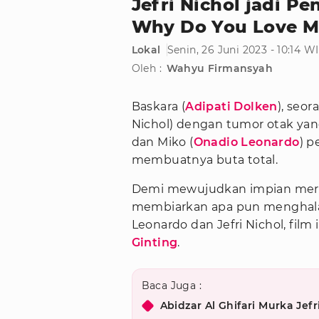
Jefri Nichol jadi P
Why Do You Love 
Lokal
Senin, 26 Juni 2023 - 10:14 W
Oleh :
Wahyu Firmansyah
Baskara (
Adipati Dolken
), seo
Nichol) dengan tumor otak y
dan Miko (
Onadio Leonardo
) p
membuatnya buta total.
Demi mewujudkan impian merek
membiarkan apa pun menghalan
Leonardo dan Jefri Nichol, film
Ginting
.
Baca Juga :
Abidzar Al Ghifari Murka Jef