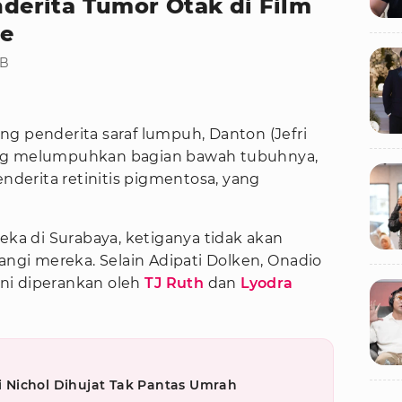
enderita Tumor Otak di Film
Me
IB
rang penderita saraf lumpuh, Danton (Jefri
ang melumpuhkan bagian bawah tubuhnya,
enderita retinitis pigmentosa, yang
a di Surabaya, ketiganya tidak akan
gi mereka. Selain Adipati Dolken, Onadio
 ini diperankan oleh
TJ Ruth
dan
Lyodra
ri Nichol Dihujat Tak Pantas Umrah