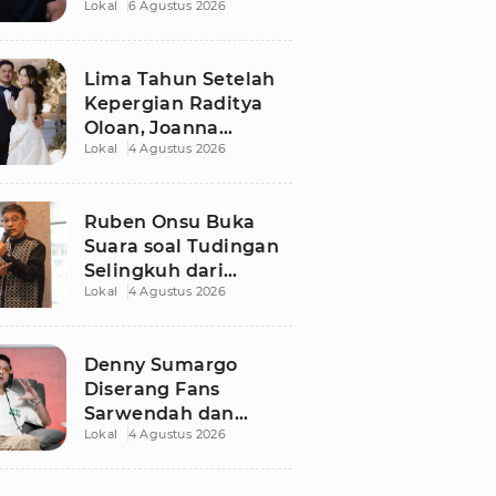
Lokal
6 Agustus 2026
Dugaan Libatkan
Anak Promosikan
Vape
Lima Tahun Setelah
Kepergian Raditya
Oloan, Joanna
Lokal
4 Agustus 2026
Alexandra Kembali
Menemukan Cinta
Ruben Onsu Buka
Suara soal Tudingan
Selingkuh dari
Lokal
4 Agustus 2026
Sarwendah
Denny Sumargo
Diserang Fans
Sarwendah dan
Lokal
4 Agustus 2026
Ruben Onsu Usai
Podcast Viral, Begini
Reaksinya