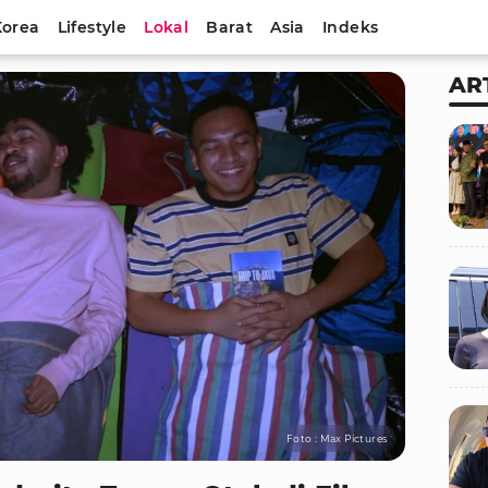
Korea
Lifestyle
Lokal
Barat
Asia
Indeks
AR
Foto : Max Pictures