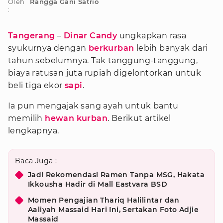
Oleh
Rangga Gani Satrio
:
Tangerang
–
Dinar Candy
ungkapkan rasa
syukurnya dengan
berkurban
lebih banyak dari
tahun sebelumnya. Tak tanggung-tanggung,
biaya ratusan juta rupiah digelontorkan untuk
beli tiga ekor
sapi
.
Ia pun mengajak sang ayah untuk bantu
memilih
hewan kurban
. Berikut artikel
lengkapnya.
Baca Juga :
Jadi Rekomendasi Ramen Tanpa MSG, Hakata
Ikkousha Hadir di Mall Eastvara BSD
Momen Pengajian Thariq Halilintar dan
Aaliyah Massaid Hari Ini, Sertakan Foto Adjie
Massaid