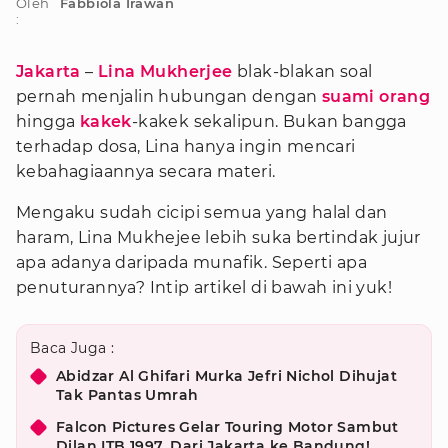
Oleh
Fabbiola Irawan
:
Jakarta
–
Lina Mukherjee
blak-blakan soal
pernah menjalin hubungan dengan
suami orang
hingga
kakek
-kakek sekalipun. Bukan bangga
terhadap dosa, Lina hanya ingin mencari
kebahagiaannya secara materi.
Mengaku sudah cicipi semua yang halal dan
haram, Lina Mukhejee lebih suka bertindak jujur
apa adanya daripada munafik. Seperti apa
penuturannya? Intip artikel di bawah ini yuk!
Baca Juga :
Abidzar Al Ghifari Murka Jefri Nichol Dihujat
Tak Pantas Umrah
Falcon Pictures Gelar Touring Motor Sambut
Dilan ITB 1997, Dari Jakarta ke Bandung!