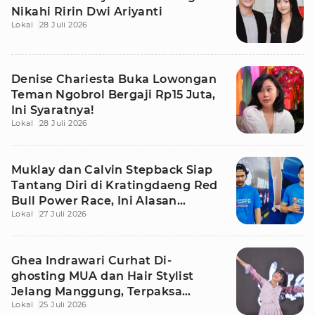
Nikahi Ririn Dwi Ariyanti
Lokal
28 Juli 2026
Denise Chariesta Buka Lowongan
Teman Ngobrol Bergaji Rp15 Juta,
Ini Syaratnya!
Lokal
28 Juli 2026
Muklay dan Calvin Stepback Siap
Tantang Diri di Kratingdaeng Red
Bull Power Race, Ini Alasan
Lokal
27 Juli 2026
Mereka!
Ghea Indrawari Curhat Di-
ghosting MUA dan Hair Stylist
Jelang Manggung, Terpaksa
Lokal
25 Juli 2026
Dandan Sendiri