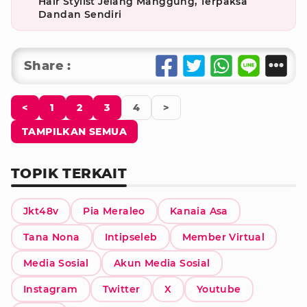
Hair Stylist Jelang Manggung, Terpaksa
Dandan Sendiri
Share :
<
1
2
3
4
>
TAMPILKAN SEMUA
TOPIK TERKAIT
Jkt48v
Pia Meraleo
Kanaia Asa
Tana Nona
Intipseleb
Member Virtual
Media Sosial
Akun Media Sosial
Instagram
Twitter
X
Youtube