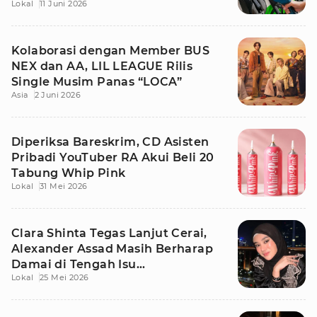
Lokal
11 Juni 2026
Kolaborasi dengan Member BUS
NEX dan AA, LIL LEAGUE Rilis
Single Musim Panas “LOCA”
Asia
2 Juni 2026
Diperiksa Bareskrim, CD Asisten
Pribadi YouTuber RA Akui Beli 20
Tabung Whip Pink
Lokal
31 Mei 2026
Clara Shinta Tegas Lanjut Cerai,
Alexander Assad Masih Berharap
Damai di Tengah Isu
Lokal
25 Mei 2026
Perselingkuhan