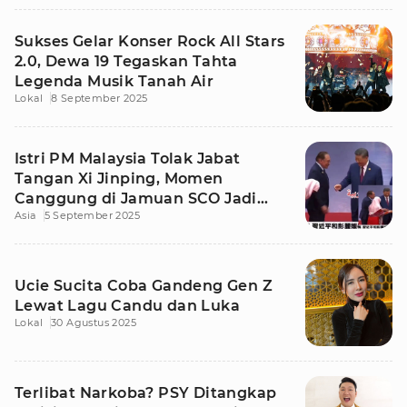
Sukses Gelar Konser Rock All Stars
2.0, Dewa 19 Tegaskan Tahta
Legenda Musik Tanah Air
Lokal
8 September 2025
Istri PM Malaysia Tolak Jabat
Tangan Xi Jinping, Momen
Canggung di Jamuan SCO Jadi
Asia
5 September 2025
Sorotan Dunia
Ucie Sucita Coba Gandeng Gen Z
Lewat Lagu Candu dan Luka
Lokal
30 Agustus 2025
Terlibat Narkoba? PSY Ditangkap