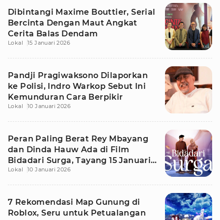
Dibintangi Maxime Bouttier, Serial
Bercinta Dengan Maut Angkat
Cerita Balas Dendam
Lokal
15 Januari 2026
Pandji Pragiwaksono Dilaporkan
ke Polisi, Indro Warkop Sebut Ini
Kemunduran Cara Berpikir
Lokal
10 Januari 2026
Peran Paling Berat Rey Mbayang
dan Dinda Hauw Ada di Film
Bidadari Surga, Tayang 15 Januari
Lokal
10 Januari 2026
2026!
7 Rekomendasi Map Gunung di
Roblox, Seru untuk Petualangan