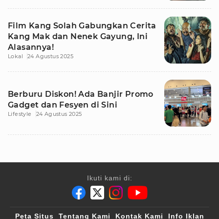
Film Kang Solah Gabungkan Cerita
Kang Mak dan Nenek Gayung, Ini
Alasannya!
Lokal
24 Agustus 2025
Berburu Diskon! Ada Banjir Promo
Gadget dan Fesyen di Sini
Lifestyle
24 Agustus 2025
Ikuti kami di:
Peta Situs
Tentang Kami
Kontak Kami
Info Iklan