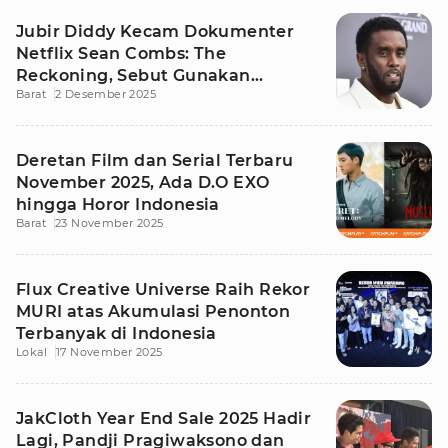
Jubir Diddy Kecam Dokumenter
Netflix Sean Combs: The
Reckoning, Sebut Gunakan
Barat
2 Desember 2025
Rekaman Curian
Deretan Film dan Serial Terbaru
November 2025, Ada D.O EXO
hingga Horor Indonesia
Barat
23 November 2025
Flux Creative Universe Raih Rekor
MURI atas Akumulasi Penonton
Terbanyak di Indonesia
Lokal
17 November 2025
JakCloth Year End Sale 2025 Hadir
Lagi, Pandji Pragiwaksono dan