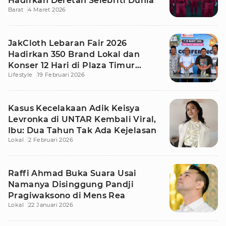
Hadirkan Deretan Selebriti Dunia
Barat
4 Maret 2026
JakCloth Lebaran Fair 2026
Hadirkan 350 Brand Lokal dan
Konser 12 Hari di Plaza Timur
Lifestyle
19 Februari 2026
Senayan
Kasus Kecelakaan Adik Keisya
Levronka di UNTAR Kembali Viral,
Ibu: Dua Tahun Tak Ada Kejelasan
Lokal
2 Februari 2026
Raffi Ahmad Buka Suara Usai
Namanya Disinggung Pandji
Pragiwaksono di Mens Rea
Lokal
22 Januari 2026