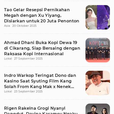
Tao Gelar Resepsi Pernikahan
Megah dengan Xu Yiyang,
Disiarkan untuk 20 Juta Penonton
Asia
20 Oktober 2025
Ahmad Dhani Buka Kopi Dewa 19
di Cikarang, Siap Bersaing dengan
Raksasa Kopi Internasional
Lokal
27 September 2025
Indro Warkop Teringat Dono dan
Kasino Saat Syuting Film Kang
Solah From Kang Mak x Nenek
Lokal
23 September 2025
Gayung
Rigen Rakelna Grogi Nyanyi
Dangdut, Davina Karamoy Ngaku