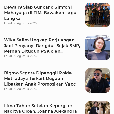
Dewa 19 Siap Guncang Simfoni
Mahayuga di TIM, Bawakan Lagu
Langka
Lokal
6 Agustus 2026
Wika Salim Ungkap Perjuangan
Jadi Penyanyi Dangdut Sejak SMP,
Pernah Dituduh PSK oleh
Lokal
6 Agustus 2026
Tetangga
Bigmo Segera Dipanggil Polda
Metro Jaya Terkait Dugaan
Libatkan Anak Promosikan Vape
Lokal
6 Agustus 2026
Lima Tahun Setelah Kepergian
Raditya Oloan, Joanna Alexandra