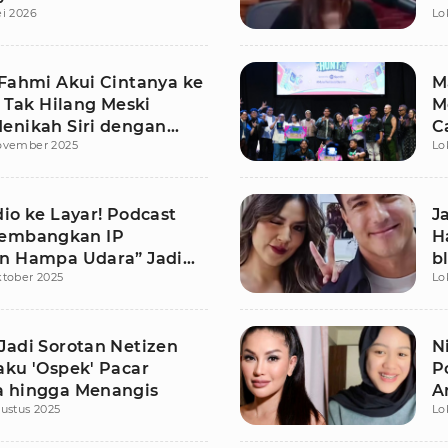
i 2026
Lo
 Fahmi Akui Cintanya ke
M
h Tak Hilang Meski
M
enikah Siri dengan
C
ovember 2025
Lo
sli
T
io ke Layar! Podcast
J
Kembangkan IP
H
n Hampa Udara” Jadi
b
ktober 2025
Lo
Jadi Sorotan Netizen
N
aku 'Ospek' Pacar
P
 hingga Menangis
A
ustus 2025
Lo