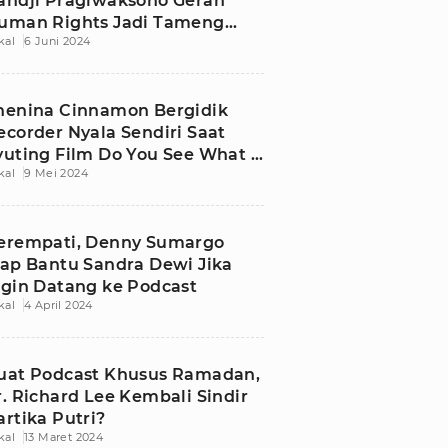
andji Pragiwaksono Gerah
uman Rights Jadi Tameng
kal
6 Juni 2024
inasti Politik
henina Cinnamon Bergidik
ecorder Nyala Sendiri Saat
yuting Film Do You See What I
kal
9 Mei 2024
ee
erempati, Denny Sumargo
iap Bantu Sandra Dewi Jika
ngin Datang ke Podcast
kal
4 April 2024
uat Podcast Khusus Ramadan,
r. Richard Lee Kembali Sindir
artika Putri?
kal
13 Maret 2024