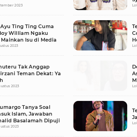
ptember 2023
Lo
Ayu Ting Ting Cuma
T
 Boy William Ngaku
C
 Mainkan Isu di Media
H
ustus 2023
Lo
alhuteru Tak Anggap
D
Mirzani Teman Dekat: Ya
A
ah
M
ustus 2023
Lo
umargo Tanya Soal
T
asuk Islam, Jawaban
J
halid Basalamah Dipuji
Lo
ustus 2023