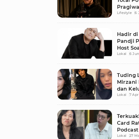
Total Po
Pragiwa
Lifestyle
6 
Hadir di
Pandji 
Host Soa
Lokal
6 Jun
Tuding L
Mirzani
dan Kel
Lokal
7 Apr
Terkuak!
Card Ra
Podcast
Lokal
27 Ma
Bantua