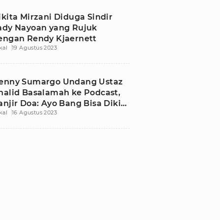
ikita Mirzani Diduga Sindir
ady Nayoan yang Rujuk
engan Rendy Kjaernett
kal
19 Agustus 2023
enny Sumargo Undang Ustaz
halid Basalamah ke Podcast,
anjir Doa: Ayo Bang Bisa Dikit
kal
16 Agustus 2023
agi