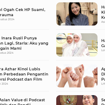
H
i Ogah Cek HP Suami,
K
Trauma
K
ustus 2024
As
 Inara Rusli Punya
H
n Lagi, Starla: Aku yang
G
again Mami
Lo
ustus 2024
ra Azhar Kinoi Lubis
A
n Perbedaan Pengantin
D
ersi Podcast dan Film
P
li 2024
Li
Asian Value di Podcast
S