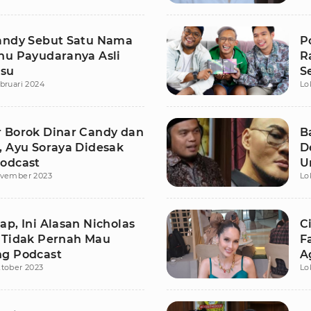
andy Sebut Satu Nama
P
hu Payudaranya Asli
R
lsu
S
bruari 2024
Lo
 Borok Dinar Candy dan
B
, Ayu Soraya Didesak
D
odcast
U
ovember 2023
Lo
D
p, Ini Alasan Nicholas
C
 Tidak Pernah Mau
F
g Podcast
A
tober 2023
Lo