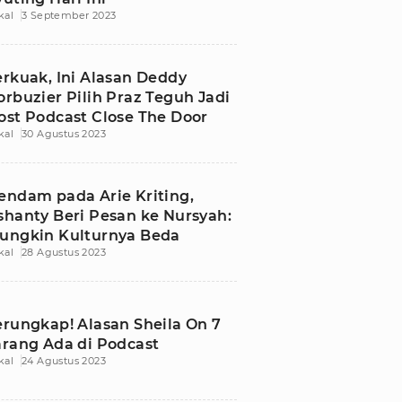
kal
3 September 2023
erkuak, Ini Alasan Deddy
orbuzier Pilih Praz Teguh Jadi
ost Podcast Close The Door
kal
30 Agustus 2023
endam pada Arie Kriting,
shanty Beri Pesan ke Nursyah:
ungkin Kulturnya Beda
kal
28 Agustus 2023
erungkap! Alasan Sheila On 7
arang Ada di Podcast
kal
24 Agustus 2023