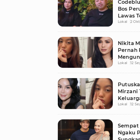
Codeblu
Bos Per
Lawas T
Lokal
2 Okt
Nikita 
Pernah 
Mengunc
Lokal
12 S
Putuska
Mirzani 
Keluarg
Lokal
12 S
Sempat 
Ngaku P
Sungka