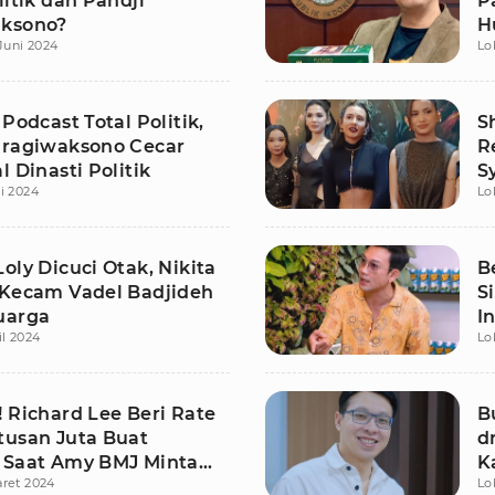
litik dan Pandji
P
ksono?
H
Juni 2024
Lo
D
 Podcast Total Politik,
S
Pragiwaksono Cecar
R
l Dinasti Politik
S
i 2024
Lo
S
oly Dicuci Otak, Nikita
B
 Kecam Vadel Badjideh
S
uarga
I
il 2024
Lo
 Richard Lee Beri Rate
B
tusan Juta Buat
d
 Saat Amy BMJ Minta
K
ret 2024
Lo
n