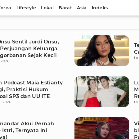
Korea
Lifestyle
Lokal
Barat
Asia
Indeks
nsu Sentil Jordi Onsu,
T
Perjuangan Keluarga
C
gorbanan Sejak Kecil
Lo
i 2026
n Podcast Maia Estianty
L
gi, Praktisi Hukum
M
Soal SP3 dan UU ITE
R
i 2026
Lo
nandar Akui Pernah
V
Istri, Ternyata Ini
b
ya!
P