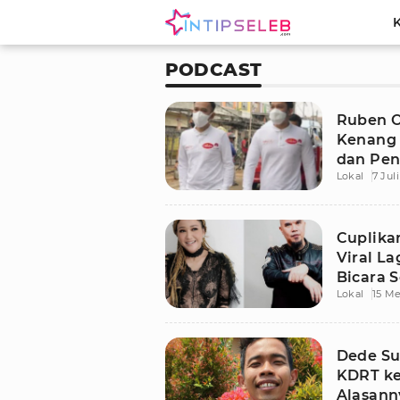
PODCAST
Ruben O
Kenang 
dan Pen
Lokal
7 Jul
Cuplika
Viral La
Bicara 
Lokal
15 Me
Dede Su
KDRT ke 
Alasann