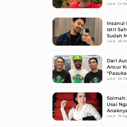
Lokal
14 Me
Insanul
Istri Sa
Sudah M
Lokal
28 N
Inara Ru
Dari Aud
Ancur 
“Pasuka
Lokal
26 O
Animasi
Soimah 
Usai Ng
Anaknya
Lokal
19 Ag