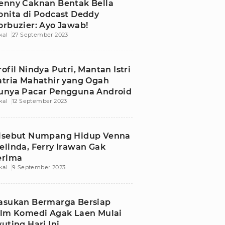
enny Caknan Bentak Bella
onita di Podcast Deddy
orbuzier: Ayo Jawab!
kal
27 September 2023
rofil Nindya Putri, Mantan Istri
atria Mahathir yang Ogah
unya Pacar Pengguna Android
kal
12 September 2023
isebut Numpang Hidup Venna
elinda, Ferry Irawan Gak
erima
kal
9 September 2023
asukan Bermarga Bersiap
ilm Komedi Agak Laen Mulai
yuting Hari Ini