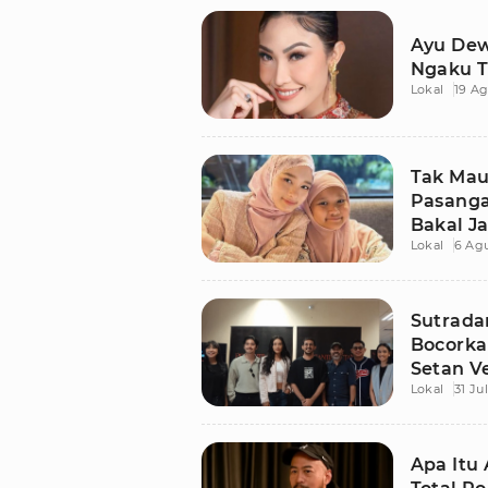
Ayu Dew
Ngaku 
Lokal
19 Ag
Tak Mau
Pasanga
Bakal J
Lokal
6 Ag
Sutrada
Bocorka
Setan V
Lokal
31 Ju
Apa Itu 