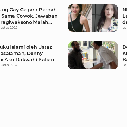
ung Gay Gegara Pernah
N
 Sama Cowok, Jawaban
L
Pragiwaksono Malah
d
ustus 2023
Lo
uku Islami oleh Ustaz
D
Basalamah, Denny
K
: Aku Dakwahi Kalian
B
ustus 2023
Lo
L