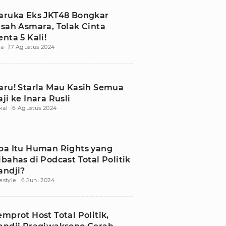
aruka Eks JKT48 Bongkar
isah Asmara, Tolak Cinta
enta 5 Kali!
ia
17 Agustus 2024
aru! Starla Mau Kasih Semua
aji ke Inara Rusli
kal
6 Agustus 2024
pa Itu Human Rights yang
ibahas di Podcast Total Politik
andji?
festyle
6 Juni 2024
emprot Host Total Politik,