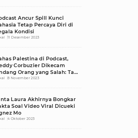
odcast Ancur Spill Kunci
ahasia Tetap Percaya Diri di
egala Kondisi
kal
11 Desember 2023
ahas Palestina di Podcast,
eddy Corbuzier Dikecam
ndang Orang yang Salah: Take
kal
8 November 2023
own Videonya!
inta Laura Akhirnya Bongkar
akta Soal Video Viral Dicueki
gnez Mo
kal
4 Oktober 2023