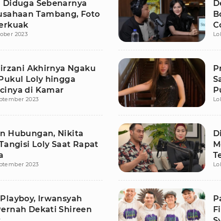
 Diduga Sebenarnya
D
usahaan Tambang, Foto
B
erkuak
C
ober 2023
Lo
Mirzani Akhirnya Ngaku
P
Pukul Loly hingga
S
inya di Kamar
P
eptember 2023
Lo
n Hubungan, Nikita
D
Tangisi Loly Saat Rapat
M
a
T
eptember 2023
Lo
Playboy, Irwansyah
P
ernah Dekati Shireen
F
r
S