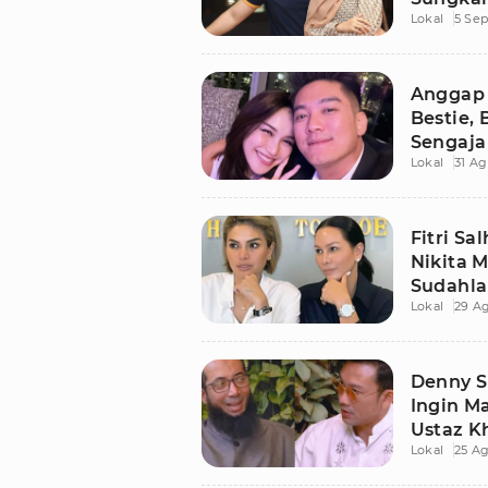
Lokal
5 Se
Anggap 
Bestie,
Sengaja
Lokal
31 Ag
Fitri S
Nikita 
Sudahl
Lokal
29 Ag
Denny S
Ingin M
Ustaz K
Lokal
25 Ag