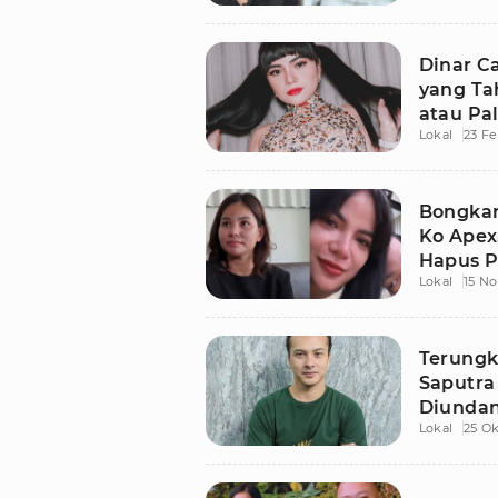
Dinar C
yang Ta
atau Pa
Lokal
23 Fe
Bongkar
Ko Apex
Hapus P
Lokal
15 N
Terungka
Saputra
Diundan
Lokal
25 Ok