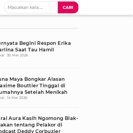
CARI
ernyata Begini Respon Erika
arlina Saat Tau Hamil
kal
30 Mei 2026
una Maya Bongkar Alasan
axime Bouttier Tinggal di
umahnya Setelah Menikah
kal
14 Mei 2026
iral Aura Kasih Ngomong Blak-
lakan tentang Pelakor di
odcast Deddy Corbuzier