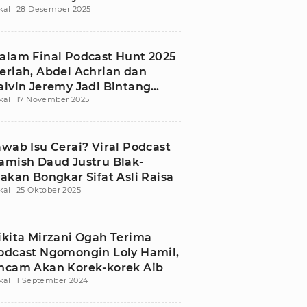
kal
28 Desember 2025
alam Final Podcast Hunt 2025
eriah, Abdel Achrian dan
alvin Jeremy Jadi Bintang
kal
17 November 2025
amu
awab Isu Cerai? Viral Podcast
amish Daud Justru Blak-
lakan Bongkar Sifat Asli Raisa
kal
25 Oktober 2025
ikita Mirzani Ogah Terima
odcast Ngomongin Loly Hamil,
ncam Akan Korek-korek Aib
kal
1 September 2024