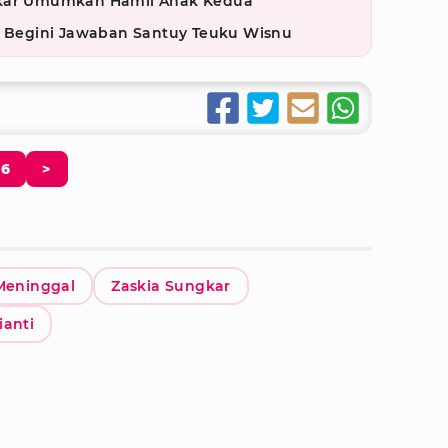
gkar Umumkan Hamil Anak Kedua
r, Begini Jawaban Santuy Teuku Wisnu
6
>
Meninggal
Zaskia Sungkar
ianti