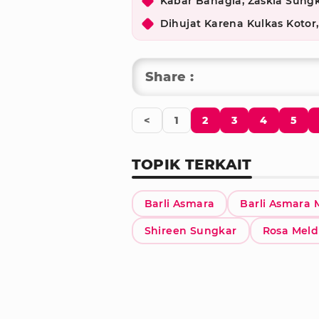
Kabar Bahagia, Zaskia Sun
Dihujat Karena Kulkas Koto
Share :
<
1
2
3
4
5
TOPIK TERKAIT
Barli Asmara
Barli Asmara 
Shireen Sungkar
Rosa Meld