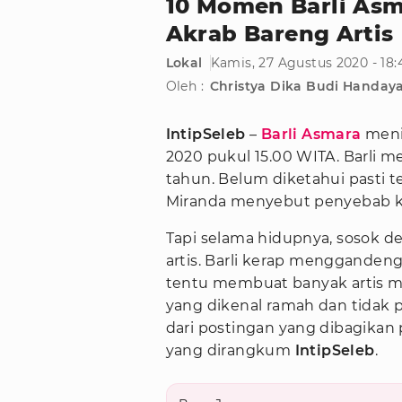
10 Momen Barli As
Akrab Bareng Artis
Lokal
Kamis, 27 Agustus 2020 - 18
Oleh :
Christya Dika Budi Handay
IntipSeleb
–
Barli Asmara
menin
2020 pukul 15.00 WITA. Barli 
tahun. Belum diketahui pasti t
Miranda menyebut penyebab ke
Tapi selama hidupnya, sosok d
artis. Barli kerap menggandeng 
tentu membuat banyak artis me
yang dikenal ramah dan tidak p
dari postingan yang dibagikan 
yang dirangkum
IntipSeleb
.