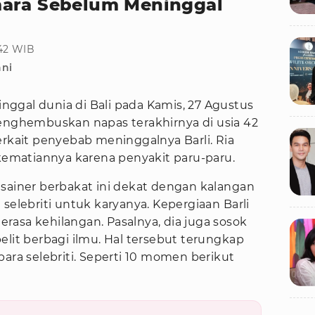
mara Sebelum Meninggal
:42 WIB
ani
ggal dunia di Bali pada Kamis, 27 Agustus
menghembuskan napas terakhirnya di usia 42
erkait penyebab meninggalnya Barli. Ria
matiannya karena penyakit paru-paru.
esainer berbakat ini dekat dengan kalangan
selebriti untuk karyanya. Kepergiaan Barli
rasa kehilangan. Pasalnya, dia juga sosok
elit berbagi ilmu. Hal tersebut terungkap
para selebriti. Seperti 10 momen berikut