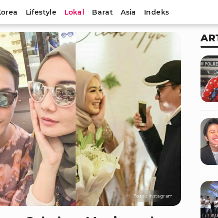
Korea
Lifestyle
Lokal
Barat
Asia
Indeks
AR
Foto : Instagram