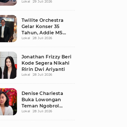
Lokal
29 Juli 2026
Berdamai Lewat
Sepak Bola Tarkam
Twilite Orchestra
Gelar Konser 35
Tahun, Addie MS
Lokal
28 Juli 2026
Ungkap Kisah Haru
Jonathan Frizzy Beri
Kode Segera Nikahi
Ririn Dwi Ariyanti
Lokal
28 Juli 2026
Denise Chariesta
Buka Lowongan
Teman Ngobrol
Lokal
28 Juli 2026
Bergaji Rp15 Juta, Ini
Syaratnya!