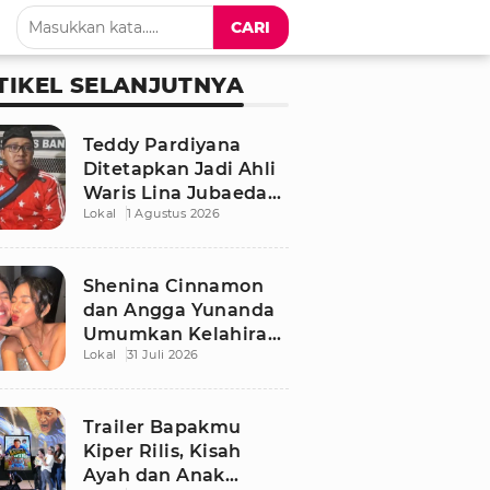
CARI
TIKEL SELANJUTNYA
Teddy Pardiyana
Ditetapkan Jadi Ahli
Waris Lina Jubaedah,
Lokal
1 Agustus 2026
Begini Respon Sule
dan Rizky Febian
Shenina Cinnamon
dan Angga Yunanda
Umumkan Kelahiran
Lokal
31 Juli 2026
Putra Pertama,
Namanya Penuh
Makna
Trailer Bapakmu
Kiper Rilis, Kisah
Ayah dan Anak