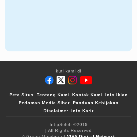
Ikuti kami di:
Peta Situs
Tentang Kami
Kontak Kami
Info Iklan
Pedoman Media Siber
Panduan Kebijakan
Disclaimer
Info Karir
IntipSeleb
©2019
| All Rights Reserved
A Group Member of
VIVA Digital Network