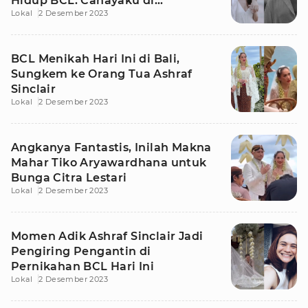
Hidup BCL: Cahayaku di
Lokal
2 Desember 2023
Kegelapan
BCL Menikah Hari Ini di Bali,
Sungkem ke Orang Tua Ashraf
Sinclair
Lokal
2 Desember 2023
Angkanya Fantastis, Inilah Makna
Mahar Tiko Aryawardhana untuk
Bunga Citra Lestari
Lokal
2 Desember 2023
Momen Adik Ashraf Sinclair Jadi
Pengiring Pengantin di
Pernikahan BCL Hari Ini
Lokal
2 Desember 2023