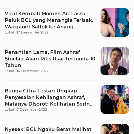
Viral Kembali Momen Ari Lasso
Peluk BCL yang Menangis Terisak,
Warganet Salfok ke Anang
Lokal
17 Desember 2022
Penantian Lama, Film Ashraf
Sinclair Akan Rilis Usai Tertunda 10
Tahun
Lokal
16 Desember 2022
Bunga Citra Lestari Ungkap
Penyesalan Kehilangan Ashraf,
Matanya Disorot: Kelihatan Sering
Lokal
7 Desember 2022
Nangis
Nyesek! BCL Ngaku Berat Melihat