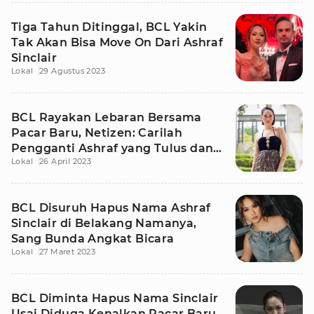
Tiga Tahun Ditinggal, BCL Yakin
Tak Akan Bisa Move On Dari Ashraf
Sinclair
Lokal
29 Agustus 2023
BCL Rayakan Lebaran Bersama
Pacar Baru, Netizen: Carilah
Pengganti Ashraf yang Tulus dan
Lokal
26 April 2023
Ikhlas
BCL Disuruh Hapus Nama Ashraf
Sinclair di Belakang Namanya,
Sang Bunda Angkat Bicara
Lokal
27 Maret 2023
BCL Diminta Hapus Nama Sinclair
Usai Diduga Kenalkan Pacar Baru