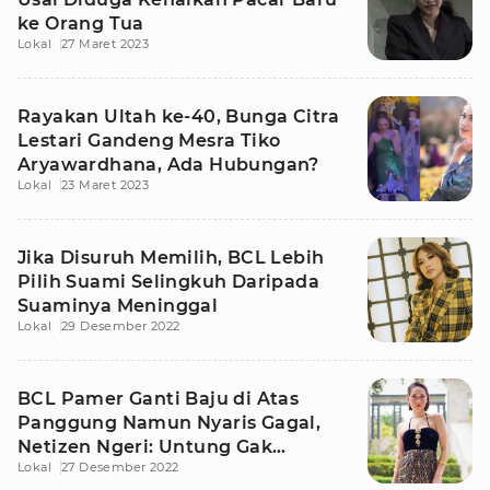
ke Orang Tua
Lokal
27 Maret 2023
Rayakan Ultah ke-40, Bunga Citra
Lestari Gandeng Mesra Tiko
Aryawardhana, Ada Hubungan?
Lokal
23 Maret 2023
Jika Disuruh Memilih, BCL Lebih
Pilih Suami Selingkuh Daripada
Suaminya Meninggal
Lokal
29 Desember 2022
BCL Pamer Ganti Baju di Atas
Panggung Namun Nyaris Gagal,
Netizen Ngeri: Untung Gak
Lokal
27 Desember 2022
Melorot