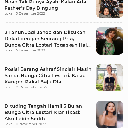
Noah Tak Punya Ayah: Kalau Ada
Father's Day Bingung
Lokal
5 Desember 2022
2 Tahun Jadi Janda dan Diisukan
Dekat dengan Seorang Pria,
Bunga Citra Lestari Tegaskan Hal
Lokal
5 Desember 2022
Ini
Posisi Barang Ashraf Sinclair Masih
Sama, Bunga Citra Lestari: Kalau
Kangen Pakai Baju Dia
Lokal
29 November 2022
Dituding Tengah Hamil 3 Bulan,
Bunga Citra Lestari Klarifikasi:
Aku Lebih Sedih
Lokal
11 November 2022