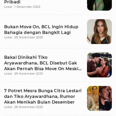
Pribadi
Lokal
1 Desember 2023
Bukan Move On, BCL Ingin Hidup
Bahagia dengan Bangkit Lagi
Lokal
29 November 2023
Bakal Dinikahi Tiko
Aryawardhana, BCL Disebut Gak
Akan Pernah Bisa Move On Meski
Lokal
29 November 2023
Menikah Lagi
7 Potret Mesra Bunga Citra Lestari
dan Tiko Aryawardhana, Rumor
Akan Menikah Bulan Desember
Lokal
26 November 2023