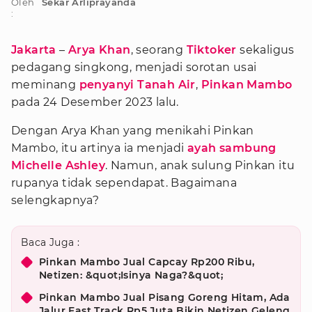
Oleh
Sekar Arliprayanda
:
Jakarta
–
Arya Khan
, seorang
Tiktoker
sekaligus
pedagang singkong, menjadi sorotan usai
meminang
penyanyi Tanah Air
,
Pinkan Mambo
pada 24 Desember 2023 lalu.
Dengan Arya Khan yang menikahi Pinkan
Mambo, itu artinya ia menjadi
ayah sambung
Michelle Ashley
. Namun, anak sulung Pinkan itu
rupanya tidak sependapat. Bagaimana
selengkapnya?
Baca Juga :
Pinkan Mambo Jual Capcay Rp200 Ribu,
Netizen: &quot;Isinya Naga?&quot;
Pinkan Mambo Jual Pisang Goreng Hitam, Ada
Jalur Fast Track Rp5 Juta Bikin Netizen Geleng