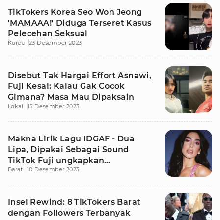
TikTokers Korea Seo Won Jeong
'MAMAAA!' Diduga Terseret Kasus
Pelecehan Seksual
Korea
23 Desember 2023
Disebut Tak Hargai Effort Asnawi,
Fuji Kesal: Kalau Gak Cocok
Gimana? Masa Mau Dipaksain
Lokal
15 Desember 2023
Makna Lirik Lagu IDGAF - Dua
Lipa, Dipakai Sebagai Sound
TikTok Fuji ungkapkan
Barat
10 Desember 2023
Kekecewaan
Insel Rewind: 8 TikTokers Barat
dengan Followers Terbanyak