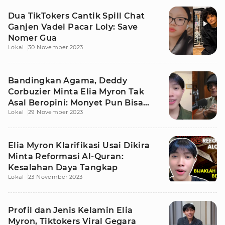
Dua TikTokers Cantik Spill Chat
Ganjen Vadel Pacar Loly: Save
Nomer Gua
Lokal
30 November 2023
Bandingkan Agama, Deddy
Corbuzier Minta Elia Myron Tak
Asal Beropini: Monyet Pun Bisa
Lokal
29 November 2023
Bersuara
Elia Myron Klarifikasi Usai Dikira
Minta Reformasi Al-Quran:
Kesalahan Daya Tangkap
Lokal
23 November 2023
Profil dan Jenis Kelamin Elia
Myron, Tiktokers Viral Gegara