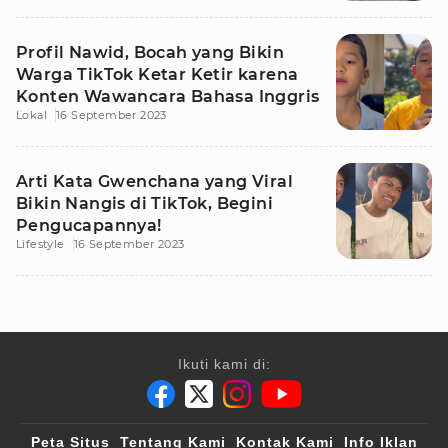
Profil Nawid, Bocah yang Bikin
Warga TikTok Ketar Ketir karena
Konten Wawancara Bahasa Inggris
Lokal
16 September 2023
Arti Kata Gwenchana yang Viral
Bikin Nangis di TikTok, Begini
Pengucapannya!
Lifestyle
16 September 2023
Ikuti kami di:
Peta Situs
Tentang Kami
Kontak Kami
Info Iklan