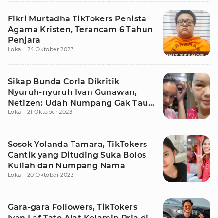
Fikri Murtadha TikTokers Penista
Agama Kristen, Terancam 6 Tahun
Penjara
Lokal
24 Oktober 2023
Sikap Bunda Corla Dikritik
Nyuruh-nyuruh Ivan Gunawan,
Netizen: Udah Numpang Gak Tau
Lokal
21 Oktober 2023
Diri
Sosok Yolanda Tamara, TikTokers
Cantik yang Dituding Suka Bolos
Kuliah dan Numpang Nama
Lokal
20 Oktober 2023
Gara-gara Followers, TikTokers
Ivan Laf Tato Alat Kelamin Pria di