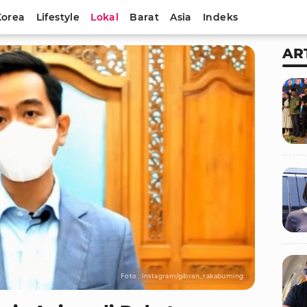
Korea
Lifestyle
Lokal
Barat
Asia
Indeks
AR
Foto : Instagram/gibran_rakabuming