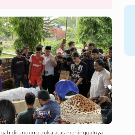
Foto : VIVA/Galih Purnama
ngah dirundung duka atas meninggalnya