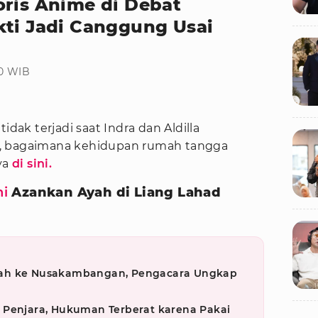
oris Anime di Debat
kti Jadi Canggung Usai
00 WIB
idak terjadi saat Indra dan Aldilla
u, bagaimana kehidupan rumah tangga
ya
di sini.
i
Azankan Ayah di Liang Lahad
dah ke Nusakambangan, Pengacara Ungkap
 Penjara, Hukuman Terberat karena Pakai