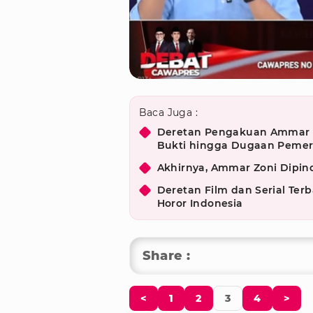
Baca Juga :
Deretan Pengakuan Ammar Z
Bukti hingga Dugaan Peme
Akhirnya, Ammar Zoni Dipi
Deretan Film dan Serial Te
Horor Indonesia
Share :
<
1
2
3
4
>