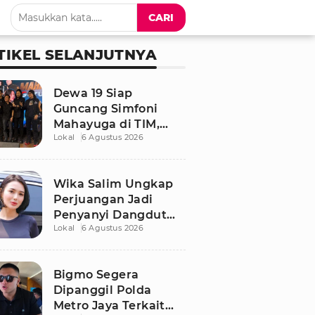
CARI
TIKEL SELANJUTNYA
Dewa 19 Siap
Guncang Simfoni
Mahayuga di TIM,
Lokal
6 Agustus 2026
Bawakan Lagu
Langka
Wika Salim Ungkap
Perjuangan Jadi
Penyanyi Dangdut
Lokal
6 Agustus 2026
Sejak SMP, Pernah
Dituduh PSK oleh
Tetangga
Bigmo Segera
Dipanggil Polda
Metro Jaya Terkait