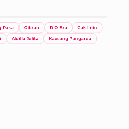
g Raka
Gibran
D O Exo
Cak Imin
i
Aldilla Jelita
Kaesang Pangarep