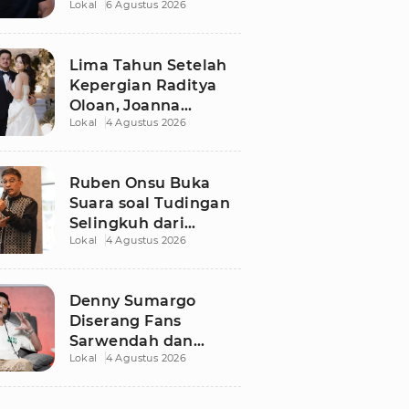
Lokal
6 Agustus 2026
Dugaan Libatkan
Anak Promosikan
Vape
Lima Tahun Setelah
Kepergian Raditya
Oloan, Joanna
Lokal
4 Agustus 2026
Alexandra Kembali
Menemukan Cinta
Ruben Onsu Buka
Suara soal Tudingan
Selingkuh dari
Lokal
4 Agustus 2026
Sarwendah
Denny Sumargo
Diserang Fans
Sarwendah dan
Lokal
4 Agustus 2026
Ruben Onsu Usai
Podcast Viral, Begini
Reaksinya