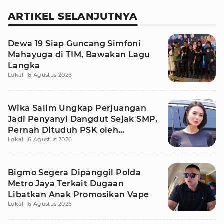
ARTIKEL SELANJUTNYA
Dewa 19 Siap Guncang Simfoni
Mahayuga di TIM, Bawakan Lagu
Langka
Lokal
6 Agustus 2026
Wika Salim Ungkap Perjuangan
Jadi Penyanyi Dangdut Sejak SMP,
Pernah Dituduh PSK oleh
Lokal
6 Agustus 2026
Tetangga
Bigmo Segera Dipanggil Polda
Metro Jaya Terkait Dugaan
Libatkan Anak Promosikan Vape
Lokal
6 Agustus 2026