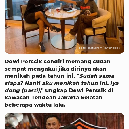
Foto : Instagram/ @rullydepe
Dewi Perssik sendiri memang sudah
sempat mengakui jika dirinya akan
menikah pada tahun ini. "
Sudah sama
siapa? Nanti aku menikah tahun ini. Iya
dong (pasti)
," ungkap Dewi Perssik di
kawasan Tendean Jakarta Selatan
beberapa waktu lalu.