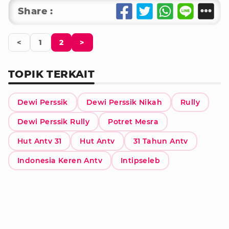
Share :
<
1
2
>
TOPIK TERKAIT
Dewi Perssik
Dewi Perssik Nikah
Rully
Dewi Perssik Rully
Potret Mesra
Hut Antv 31
Hut Antv
31 Tahun Antv
Indonesia Keren Antv
Intipseleb