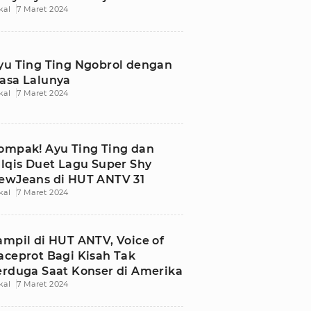
kal
7 Maret 2024
yu Ting Ting Ngobrol dengan
asa Lalunya
kal
7 Maret 2024
ompak! Ayu Ting Ting dan
ilqis Duet Lagu Super Shy
ewJeans di HUT ANTV 31
kal
7 Maret 2024
ampil di HUT ANTV, Voice of
aceprot Bagi Kisah Tak
erduga Saat Konser di Amerika
kal
7 Maret 2024