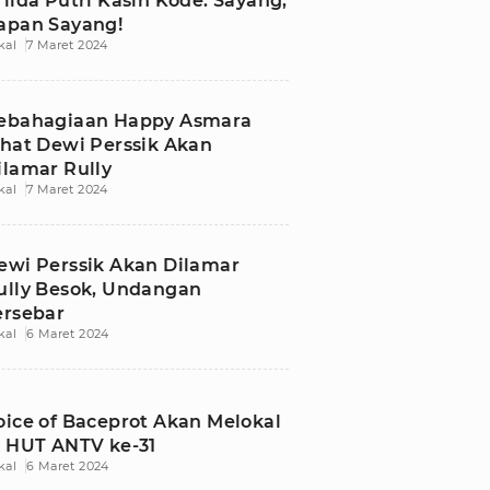
rlida Putri Kasih Kode: Sayang,
apan Sayang!
kal
7 Maret 2024
ebahagiaan Happy Asmara
ihat Dewi Perssik Akan
ilamar Rully
kal
7 Maret 2024
ewi Perssik Akan Dilamar
ully Besok, Undangan
ersebar
kal
6 Maret 2024
oice of Baceprot Akan Melokal
i HUT ANTV ke-31
kal
6 Maret 2024