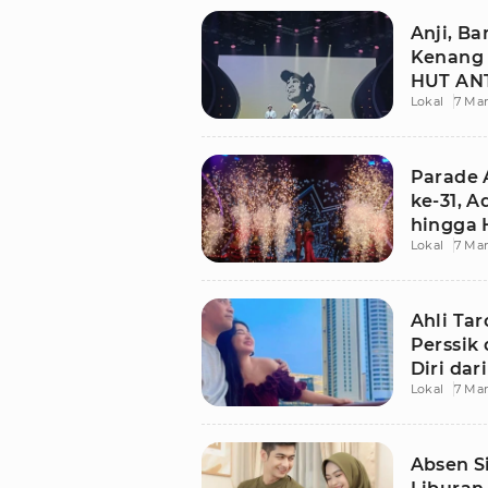
Anji, B
Kenang 
HUT ANT
Lokal
7 Mar
Parade 
ke-31, 
hingga 
Lokal
7 Mar
Ahli Ta
Perssik 
Diri da
Lokal
7 Mar
Absen S