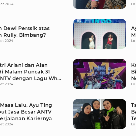
ret 2024
Lo
 Dewi Perssik atas
A
 Rully, Bimbang?
M
et 2024
Lo
ri Ariani dan Alan
K
di Malam Puncak 31
B
ANTV dengan Lagu Who
N
et 2024
Lo
kin Merinding
Masa Lalu, Ayu Ting
T
but Jasa Besar ANTV
B
erjalanan Kariernya
T
et 2024
Lo