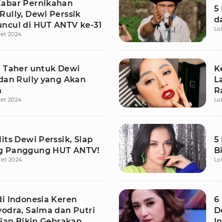
abar Pernikahan
5
Rully, Dewi Perssik
d
ncul di HUT ANTV ke-31
Lo
et 2024
i Taher untuk Dewi
K
 dan Rully yang Akan
L
h
R
et 2024
Lo
its Dewi Perssik, Siap
5
g Panggung HUT ANTV!
B
ret 2024
Lo
di Indonesia Keren
6
yodra, Salma dan Putri
D
Siap Bikin Gebrakan
I