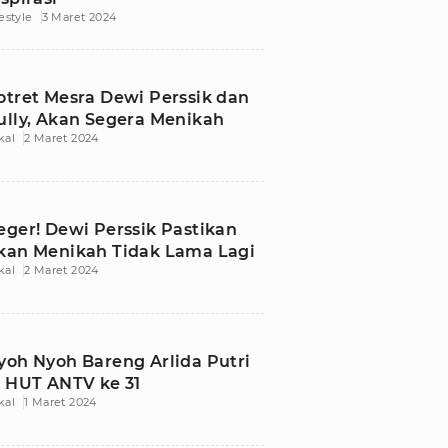
festyle
3 Maret 2024
otret Mesra Dewi Perssik dan
ully, Akan Segera Menikah
kal
2 Maret 2024
eger! Dewi Perssik Pastikan
kan Menikah Tidak Lama Lagi
kal
2 Maret 2024
yoh Nyoh Bareng Arlida Putri
i HUT ANTV ke 31
kal
1 Maret 2024