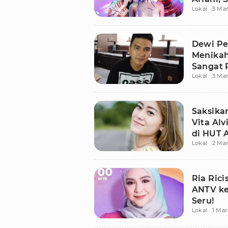
Lokal
3 Mar
Spektak
Dewi Pe
Menikah
Sangat 
Lokal
3 Mar
Saksika
Vita Alv
di HUT 
Lokal
2 Mar
Ria Ric
ANTV ke-
Seru!
Lokal
1 Mar