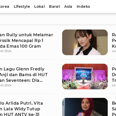
Korea
Lifestyle
Lokal
Barat
Asia
Indeks
an Rully untuk Melamar
R
rssik Mencapai Rp 1
P
 Ada Emas 100 Gram
K
ret 2024
Lo
 Lagu Glenn Fredly
P
Anji dan Bams di HUT
D
fan Seventeen: Dia
T
ret 2024
Lo
n Musik
lo Arlida Putri, Vita
B
an Lala Widy Tutup
S
n HUT ANTV ke-31
P