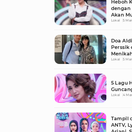
Heboh K
dengan 
Akan Mu
Lokal
5 Mar
Doa Ald
Perssik
Menika
Lokal
5 Mar
5 Lagu H
Guncan
Lokal
4 Ma
Tampil 
ANTV, L
Ariani, 