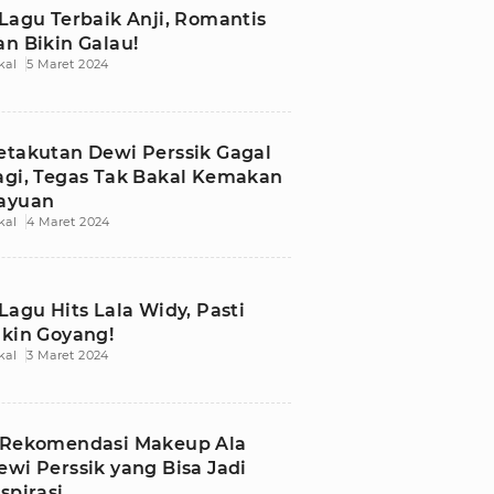
 Lagu Terbaik Anji, Romantis
an Bikin Galau!
kal
5 Maret 2024
etakutan Dewi Perssik Gagal
agi, Tegas Tak Bakal Kemakan
ayuan
kal
4 Maret 2024
 Lagu Hits Lala Widy, Pasti
ikin Goyang!
kal
3 Maret 2024
 Rekomendasi Makeup Ala
ewi Perssik yang Bisa Jadi
nspirasi