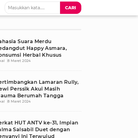
CARI
ahasia Suara Merdu
edangdut Happy Asmara,
onsumsi Herbal Khusus
kal
8 Maret 2024
ertimbangkan Lamaran Rully,
ewi Perssik Akui Masih
rauma Berumah Tangga
kal
8 Maret 2024
erkat HUT ANTV ke-31, Impian
alma Salsabil Duet dengan
enyanyi Ini Terwujud