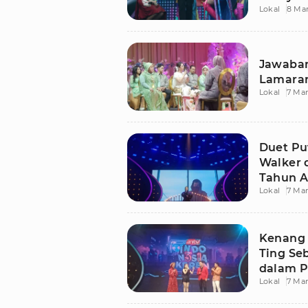
Lokal
8 Ma
Jawaban
Lamaran
Lokal
7 Mar
Duet Put
Walker 
Tahun 
Lokal
7 Mar
I Am Bi
Kenang 
Ting Se
dalam P
Lokal
7 Mar