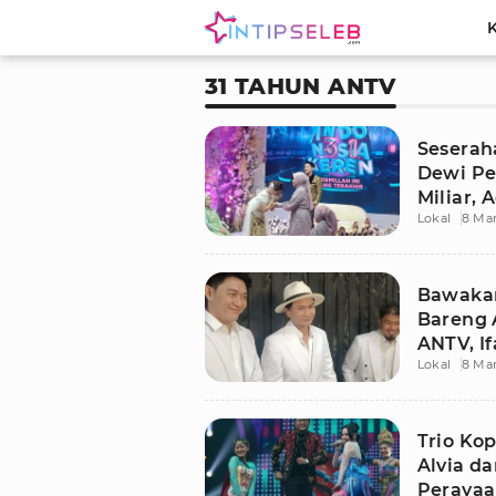
31 TAHUN ANTV
Seserah
Dewi Pe
Miliar,
Lokal
8 Ma
Bawakan
Bareng 
ANTV, I
Lokal
8 Ma
Pahlawa
Trio Kop
Alvia d
Perayaa