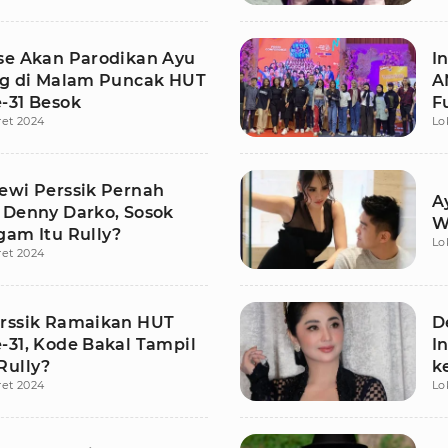
se Akan Parodikan Ayu
I
ng di Malam Puncak HUT
A
-31 Besok
F
ret 2024
Lo
T
ewi Perssik Pernah
A
 Denny Darko, Sosok
W
gam Itu Rully?
Lo
ret 2024
rssik Ramaikan HUT
D
-31, Kode Bakal Tampil
I
Rully?
k
ret 2024
Lo