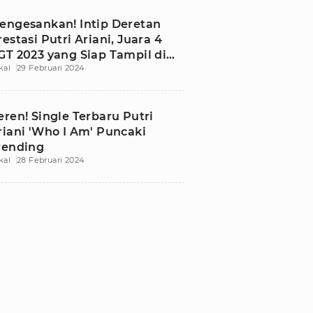
engesankan! Intip Deretan
restasi Putri Ariani, Juara 4
GT 2023 yang Siap Tampil di
kal
29 Februari 2024
UT ANTV
eren! Single Terbaru Putri
riani 'Who I Am' Puncaki
rending
kal
28 Februari 2024