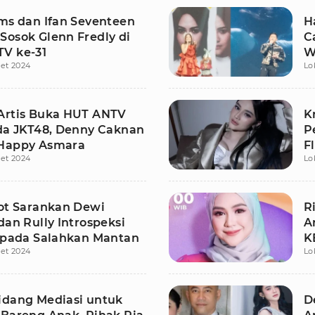
ams dan Ifan Seventeen
H
Sosok Glenn Fredly di
C
V ke-31
W
et 2024
Lo
Artis Buka HUT ANTV
K
Ada JKT48, Denny Caknan
P
Happy Asmara
F
et 2024
Lo
rot Sarankan Dewi
R
dan Rully Introspeksi
A
ripada Salahkan Mantan
K
et 2024
Lo
idang Mediasi untuk
D