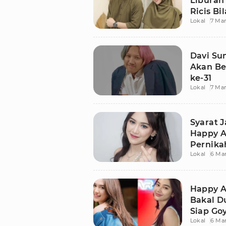
Liburan
Ricis Bi
Lokal
7 Mar
Davi Su
Akan Be
ke-31
Lokal
7 Mar
Syarat 
Happy A
Pernika
Lokal
6 Ma
Happy A
Bakal D
Siap Go
Lokal
6 Ma