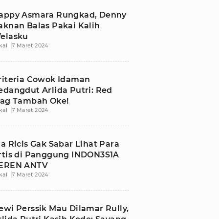
appy Asmara Rungkad, Denny
aknan Balas Pakai Kalih
elasku
kal
7 Maret 2024
riteria Cowok Idaman
edangdut Arlida Putri: Red
lag Tambah Oke!
kal
7 Maret 2024
ia Ricis Gak Sabar Lihat Para
rtis di Panggung INDON3S1A
EREN ANTV
kal
7 Maret 2024
ewi Perssik Mau Dilamar Rully,