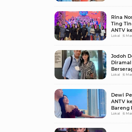
Rina No
Ting Ti
ANTV ke
Lokal
6 Ma
Jodoh D
Diramal
Bersera
Lokal
6 Ma
Dewi Pe
ANTV ke
Bareng 
Lokal
6 Ma