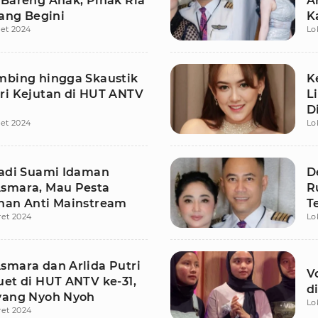
 Bareng Anak, Pihak Ria
A
lang Begini
K
et 2024
Lo
mbing hingga Skaustik
K
ri Kejutan di HUT ANTV
L
D
et 2024
Lo
Jadi Suami Idaman
D
smara, Mau Pesta
R
han Anti Mainstream
T
ret 2024
Lo
smara dan Arlida Putri
V
uet di HUT ANTV ke-31,
d
yang Nyoh Nyoh
Lo
ret 2024