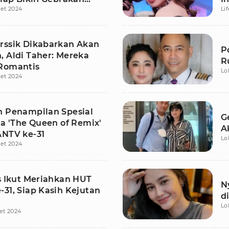
et 2024
Li
uler
rssik Dikabarkan Akan
P
, Aldi Taher: Mereka
R
Romantis
Lo
et 2024
n Penampilan Spesial
G
ia 'The Queen of Remix'
A
ANTV ke-31
Lo
et 2024
is Ikut Meriahkan HUT
N
31, Siap Kasih Kejutan
d
Lo
et 2024