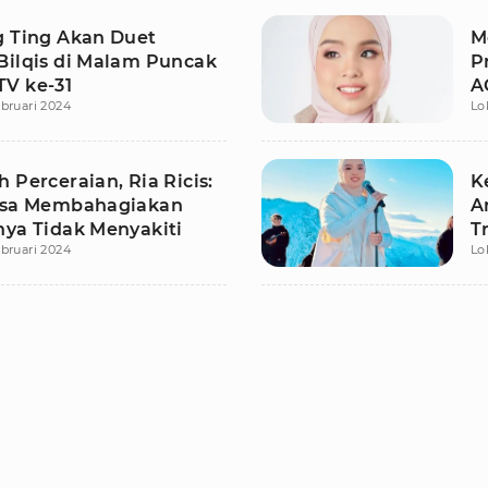
g Ting Akan Duet
M
Bilqis di Malam Puncak
P
V ke-31
A
bruari 2024
Lo
H
 Perceraian, Ria Ricis:
K
isa Membahagiakan
A
nya Tidak Menyakiti
T
bruari 2024
Lo