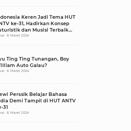
ndonesia Keren Jadi Tema HUT
NTV ke-31, Hadirkan Konsep
uturistik dan Musisi Terbaik
kal
6 Maret 2024
anah Air
yu Ting Ting Tunangan, Boy
illiam Auto Galau?
kal
6 Maret 2024
ewi Perssik Belajar Bahasa
ndia Demi Tampil di HUT ANTV
e-31
kal
6 Maret 2024