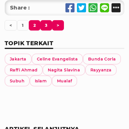
Share :
<
1
2
3
>
TOPIK TERKAIT
Jakarta
Celine Evangelista
Bunda Corla
Raffi Ahmad
Nagita Slavina
Rayyanza
Subuh
Islam
Mualaf