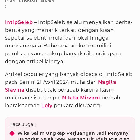
Oleh
Fabbiola Irawan
:
IntipSeleb
– IntipSeleb selalu menyajikan berita-
berita yang menarik terkait dengan kisah
seputar selebriti mulai dari lokal hingga
mancanegara. Beberapa artikel memiliki
pembaca yang cukup banyak dibandingkan
dengan artikel lainnya.
Artikel populer yang banyak dibaca di IntipSeleb
pada Senin, 21 April 2024 mulai dari
Nagita
Slavina
disebut tak beradab karena kasih
makanan sisa sampai
Nikita Mirzani
pernah
labrak teman
Loly
perkara dicupang.
Baca Juga :
Wika Salim Ungkap Perjuangan Jadi Penyanyi
Dangdut Sejak SMP, Pernah Dituduh PSK oleh