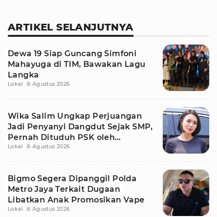
ARTIKEL SELANJUTNYA
Dewa 19 Siap Guncang Simfoni
Mahayuga di TIM, Bawakan Lagu
Langka
Lokal
6 Agustus 2026
Wika Salim Ungkap Perjuangan
Jadi Penyanyi Dangdut Sejak SMP,
Pernah Dituduh PSK oleh
Lokal
6 Agustus 2026
Tetangga
Bigmo Segera Dipanggil Polda
Metro Jaya Terkait Dugaan
Libatkan Anak Promosikan Vape
Lokal
6 Agustus 2026