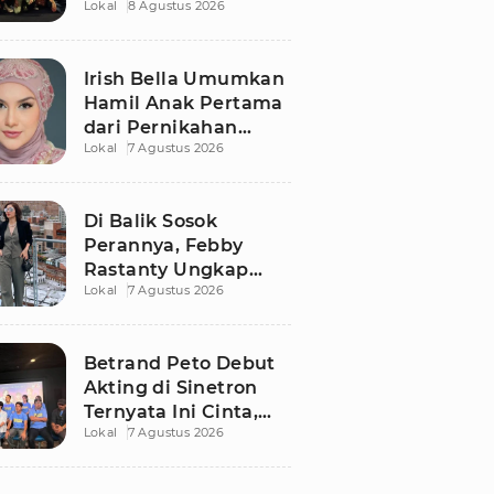
Lokal
8 Agustus 2026
Kisah Romo Rendra
Dibongkar Lebih
Dalam
Irish Bella Umumkan
Hamil Anak Pertama
dari Pernikahan
Lokal
7 Agustus 2026
dengan Haldy Sabri
Di Balik Sosok
Perannya, Febby
Rastanty Ungkap
Lokal
7 Agustus 2026
Luka Masa Kecil yang
Kelam
Betrand Peto Debut
Akting di Sinetron
Ternyata Ini Cinta,
Lokal
7 Agustus 2026
Ngaku Keluar dari
Zona Nyaman