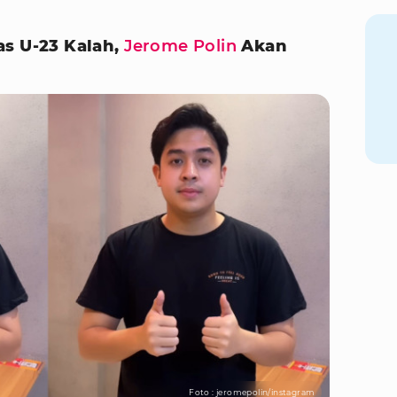
as U-23 Kalah,
Jerome Polin
Akan
Foto : jeromepolin/instagram