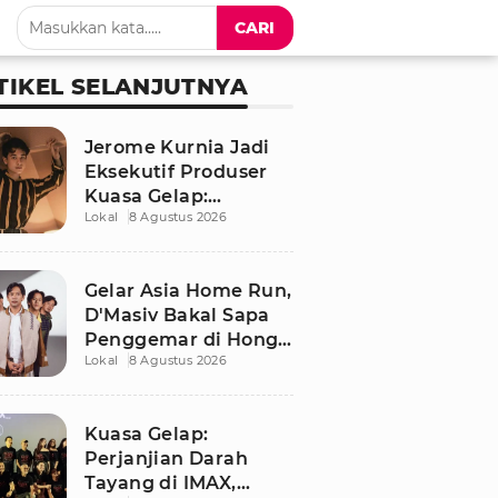
CARI
TIKEL SELANJUTNYA
Jerome Kurnia Jadi
Eksekutif Produser
Kuasa Gelap:
Lokal
8 Agustus 2026
Perjanjian Darah,
Akui Banyak Belajar
Gelar Asia Home Run,
D'Masiv Bakal Sapa
Penggemar di Hong
Lokal
8 Agustus 2026
Kong
Kuasa Gelap:
Perjanjian Darah
Tayang di IMAX,