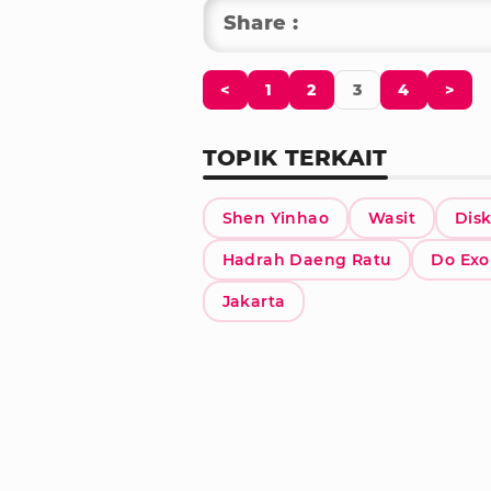
Share :
<
1
2
3
4
>
TOPIK TERKAIT
Shen Yinhao
Wasit
Dis
Hadrah Daeng Ratu
Do Exo
Jakarta