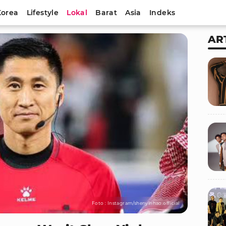
Korea
Lifestyle
Lokal
Barat
Asia
Indeks
AR
Foto : Instagram/shenyinhao.official