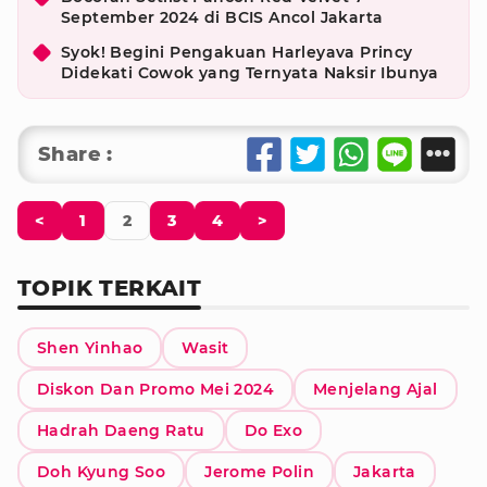
September 2024 di BCIS Ancol Jakarta
Syok! Begini Pengakuan Harleyava Princy
Didekati Cowok yang Ternyata Naksir Ibunya
Share :
<
1
2
3
4
>
TOPIK TERKAIT
Shen Yinhao
Wasit
Diskon Dan Promo Mei 2024
Menjelang Ajal
Hadrah Daeng Ratu
Do Exo
Doh Kyung Soo
Jerome Polin
Jakarta