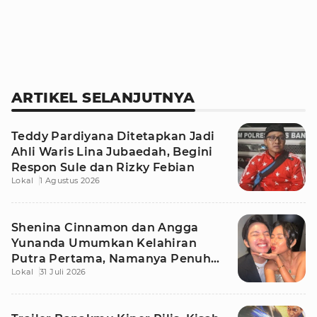
ARTIKEL SELANJUTNYA
Teddy Pardiyana Ditetapkan Jadi
Ahli Waris Lina Jubaedah, Begini
Respon Sule dan Rizky Febian
Lokal
1 Agustus 2026
Shenina Cinnamon dan Angga
Yunanda Umumkan Kelahiran
Putra Pertama, Namanya Penuh
Lokal
31 Juli 2026
Makna