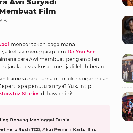
ra Awi Suryadi
t Membuat Film
 WIB
yadi
menceritakan bagaimana
nya ketika menggarap film
Do You See
agaimana cara Awi membuat pengambilan
dijadikan kos-kosan menjadi lebih berani.
gan kamera dan pemain untuk pengambilan
eperti apa penuturannya? Yuk, intip
Showbiz Stories
di bawah ini!
iding Boneng Meninggal Dunia
el Hero Rush TCG, Akui Pemain Kartu Biru