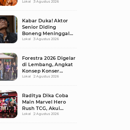
Lokal
3 Agustus 2026
dengan Sarwendah,
Ini Kronologinya
Kabar Duka! Aktor
Senior Diding
Boneng Meninggal
Lokal
3 Agustus 2026
Dunia
Forestra 2026 Digelar
di Lembang, Angkat
Konsep Konser
Lokal
2 Agustus 2026
Orkestra Hutan
Raditya Dika Coba
Main Marvel Hero
Rush TCG, Akui
Lokal
2 Agustus 2026
Pemain Kartu Biru
Susah Dikalahkan