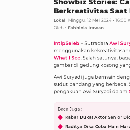
Showbiz Stories: Ca
Berkreativitas Saa
Lokal
Minggu, 12 Mei 2024 - 16:00
Oleh :
Fabbiola Irawan
IntipSeleb
– Sutradara
Awi Sur
menggunakan kekreativitasan
What I See
. Salah satunya, b
gambar di gedung kosong yang 
Awi Suryadi juga bermain den
sudut pandang yang berbeda. S
pengakuan Awi Suryadi dalam
Baca Juga :
Kabar Duka! Aktor Senior D
Raditya Dika Coba Main Marv