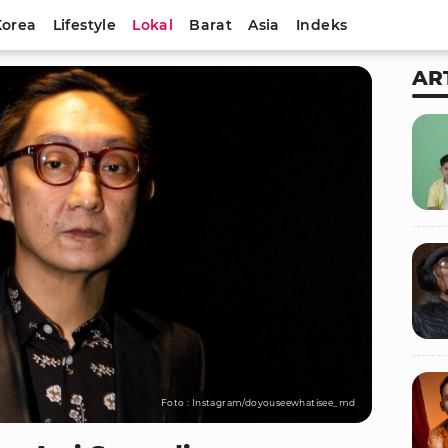
Korea
Lifestyle
Lokal
Barat
Asia
Indeks
AR
Foto : Instagram/doyouseewhatisee_md