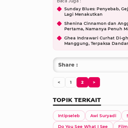
Baca Juga :
Sunday Blues: Penyebab, Gej
Lagi Menakutkan
Shenina Cinnamon dan Ang
Pertama, Namanya Penuh M
Ghea Indrawari Curhat Di-gh
Manggung, Terpaksa Dandan
Share :
<
1
2
>
TOPIK TERKAIT
Intipseleb
Awi Suryadi
Do You See What I See
Film