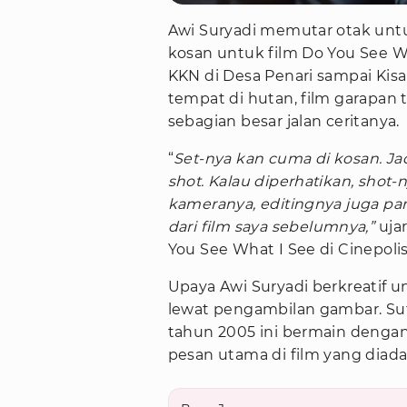
Awi Suryadi memutar otak un
kosan untuk film Do You See Wha
KKN di Desa Penari sampai Kis
tempat di hutan, film garapan
sebagian besar jalan ceritanya.
“
Set-nya kan cuma di kosan. Jad
shot. Kalau diperhatikan, shot-n
kameranya, editingnya juga pan
dari film saya sebelumnya,”
uja
You See What I See di Cinepolis
Upaya Awi Suryadi berkreatif u
lewat pengambilan gambar. Sut
tahun 2005 ini bermain dengan
pesan utama di film yang diadap