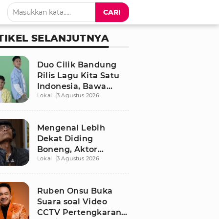
CARI
TIKEL SELANJUTNYA
Duo Cilik Bandung
Rilis Lagu Kita Satu
Indonesia, Bawa
Lokal
3 Agustus 2026
Pesan Persatuan
Jelang HUT RI ke-81
Mengenal Lebih
Dekat Diding
Boneng, Aktor
Lokal
3 Agustus 2026
Legendaris yang
Hidup Sederhana
Sebelum Wafat
Ruben Onsu Buka
Suara soal Video
CCTV Pertengkaran