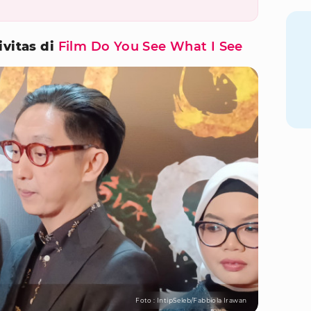
ivitas di
Film Do You See What I See
Foto : IntipSeleb/Fabbiola Irawan