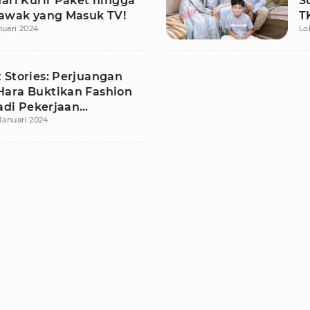
ari Kurir Paket hingga
S
lawak yang Masuk TV!
T
nuari 2024
Lo
 Stories: Perjuangan
ara Buktikan Fashion
Jadi Pekerjaan
Januari 2024
ikan