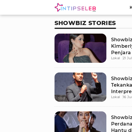
SHOWBIZ STORIES
Showbiz 
Kimberl
Penjara
Lokal
21 Ju
Bangsal 
Showbiz 
Tekanka
Interpre
Lokal
16 Ju
Showbiz
Perdana
Hantu d