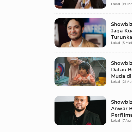
Lokal
19 Me
Showbiz 
Jaga Ku
Turunka
Lokal
5 Mei
Film Gl
Showbiz
Datau B
Muda di
Lokal
21 Ap
Showbiz 
Anwar B
Perfilm
Lokal
7 Apr