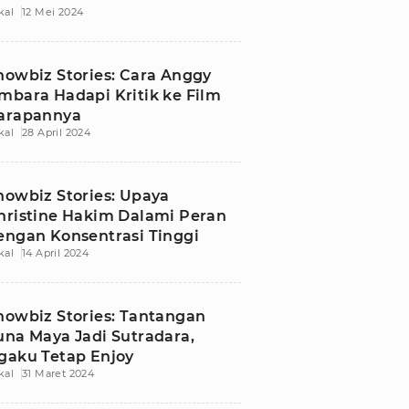
kal
12 Mei 2024
howbiz Stories: Cara Anggy
mbara Hadapi Kritik ke Film
arapannya
kal
28 April 2024
howbiz Stories: Upaya
hristine Hakim Dalami Peran
engan Konsentrasi Tinggi
kal
14 April 2024
howbiz Stories: Tantangan
una Maya Jadi Sutradara,
gaku Tetap Enjoy
kal
31 Maret 2024