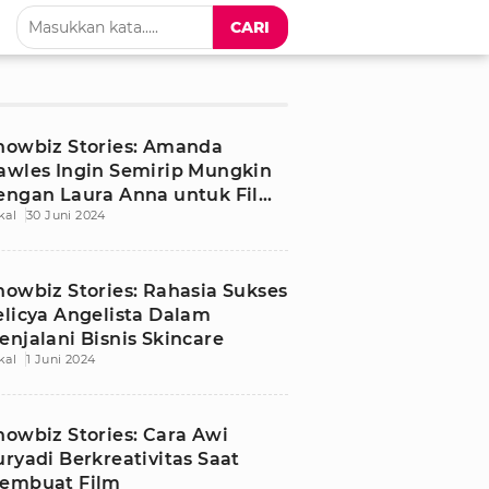
CARI
howbiz Stories: Amanda
awles Ingin Semirip Mungkin
engan Laura Anna untuk Film
kal
30 Juni 2024
aura
howbiz Stories: Rahasia Sukses
elicya Angelista Dalam
enjalani Bisnis Skincare
kal
1 Juni 2024
howbiz Stories: Cara Awi
uryadi Berkreativitas Saat
embuat Film