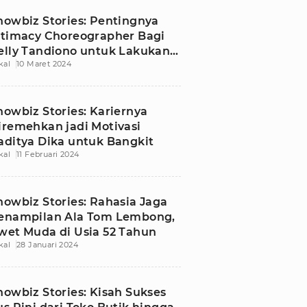
howbiz Stories: Pentingnya
ntimacy Choreographer Bagi
elly Tandiono untuk Lakukan
kal
10 Maret 2024
degan Dewasa
howbiz Stories: Kariernya
iremehkan jadi Motivasi
aditya Dika untuk Bangkit
kal
11 Februari 2024
howbiz Stories: Rahasia Jaga
enampilan Ala Tom Lembong,
wet Muda di Usia 52 Tahun
kal
28 Januari 2024
howbiz Stories: Kisah Sukses