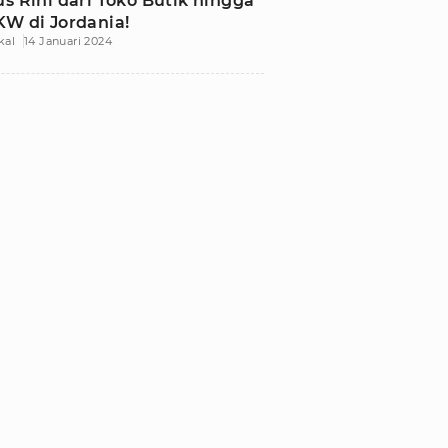
us Rini dari Toko Butik hingga
KW di Jordania!
kal
14 Januari 2024