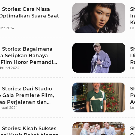
Stories: Cara Nissa
S
Optimalkan Suara Saat
I
K
ret 2024
Lo
A
 Stories: Bagaimana
S
la Selipkan Bahaya
D
i Film Horor Pemandi
R
bruari 2024
Lo
h
Stories: Dari Studio
S
e Gala Premiere Film,
P
s Perjalanan dan
A
ruari 2024
Lo
Diaz Danar
Stories: Kisah Sukses
S