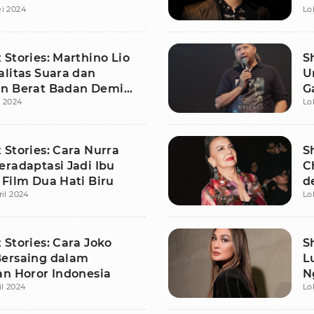
i 2024
Lo
Stories: Marthino Lio
S
alitas Suara dan
U
n Berat Badan Demi
G
 2024
Lo
enn Fredly
 Stories: Cara Nurra
S
eradaptasi Jadi Ibu
C
 Film Dua Hati Biru
d
ril 2024
Lo
Stories: Cara Joko
S
ersaing dalam
L
an Horor Indonesia
N
il 2024
Lo