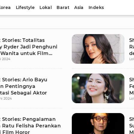
Korea
Lifestyle
Lokal
Barat
Asia
Indeks
Stories: Totalitas
S
y Ryder Jadi Penghuni
R
 Wanita untuk Film
d
li 2024
Lo
Isolasi
L
Stories: Ario Bayu
S
n Pentingnya
F
tasi Sebagai Aktor
M
ni 2024
Lo
 Stories: Pengalaman
S
 Ratu Felisha Perankan
S
i Film Horor
M