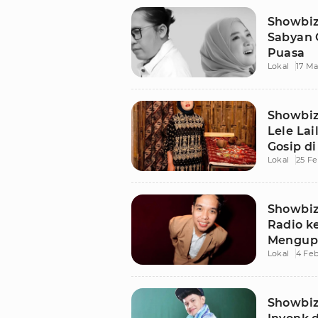
Showbiz 
Sabyan 
Puasa
Lokal
17 Ma
Showbiz
Lele Lai
Gosip d
Lokal
25 Fe
Jenaza
Showbiz 
Radio k
Mengupa
Lokal
4 Feb
Impian 
Showbiz 