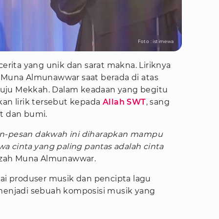
Foto : istimewa
cerita yang unik dan sarat makna. Liriknya
h Muna Almunawwar saat berada di atas
uju Mekkah. Dalam keadaan yang begitu
n lirik tersebut kepada
Allah SWT
, sang
it dan bumi.
an-pesan dakwah ini diharapkan mampu
cinta yang paling pantas adalah cinta
dzah Muna Almunawwar.
gai produser musik dan pencipta lagu
 menjadi sebuah komposisi musik yang