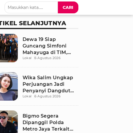
CARI
TIKEL SELANJUTNYA
Dewa 19 Siap
Guncang Simfoni
Mahayuga di TIM,
Lokal
6 Agustus 2026
Bawakan Lagu
Langka
Wika Salim Ungkap
Perjuangan Jadi
Penyanyi Dangdut
Lokal
6 Agustus 2026
Sejak SMP, Pernah
Dituduh PSK oleh
Tetangga
Bigmo Segera
Dipanggil Polda
Metro Jaya Terkait