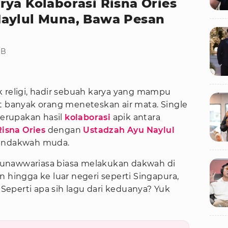
rya Kolaborasi Risna Ories
Naylul Muna, Bawa Pesan
IB
 religi, hadir sebuah karya yang mampu
banyak orang meneteskan air mata. Single
rupakan hasil
kolaborasi
apik antara
Risna Ories
dengan
Ustadzah Ayu Naylul
endakwah muda.
unawwariasa biasa melakukan dakwah di
n hingga ke luar negeri seperti Singapura,
. Seperti apa sih lagu dari keduanya? Yuk