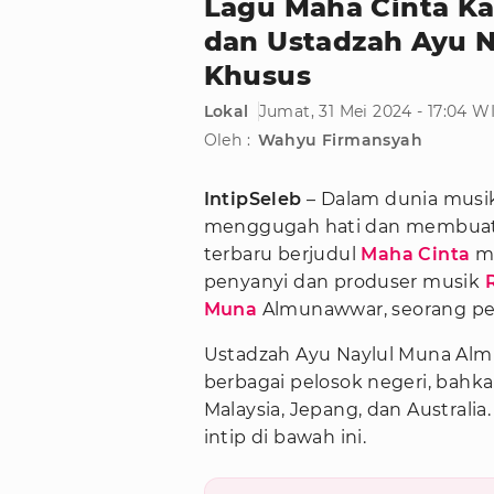
Lagu Maha Cinta Ka
dan Ustadzah Ayu 
Khusus
Lokal
Jumat, 31 Mei 2024 - 17:04 W
Oleh :
Wahyu Firmansyah
IntipSeleb
– Dalam dunia musik
menggugah hati dan membuat 
terbaru berjudul
Maha Cinta
me
penyanyi dan produser musik
Muna
Almunawwar, seorang p
Ustadzah Ayu Naylul Muna Alm
berbagai pelosok negeri, bahka
Malaysia, Jepang, dan Australia
intip di bawah ini.