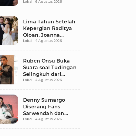
Lokal
6 Agustus 2026
Dugaan Libatkan
Anak Promosikan
Vape
Lima Tahun Setelah
Kepergian Raditya
Oloan, Joanna
Lokal
4 Agustus 2026
Alexandra Kembali
Menemukan Cinta
Ruben Onsu Buka
Suara soal Tudingan
Selingkuh dari
Lokal
4 Agustus 2026
Sarwendah
Denny Sumargo
Diserang Fans
Sarwendah dan
Lokal
4 Agustus 2026
Ruben Onsu Usai
Podcast Viral, Begini
Reaksinya