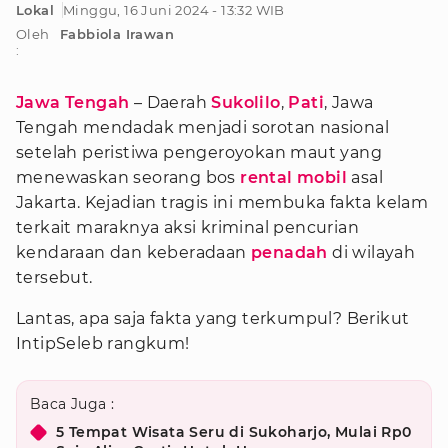
Lokal
Minggu, 16 Juni 2024 - 13:32 WIB
Oleh
Fabbiola Irawan
:
Jawa Tengah
– Daerah
Sukolilo
,
Pati
, Jawa
Tengah mendadak menjadi sorotan nasional
setelah peristiwa pengeroyokan maut yang
menewaskan seorang bos
rental mobil
asal
Jakarta. Kejadian tragis ini membuka fakta kelam
terkait maraknya aksi kriminal pencurian
kendaraan dan keberadaan
penadah
di wilayah
tersebut.
Lantas, apa saja fakta yang terkumpul? Berikut
IntipSeleb rangkum!
Baca Juga :
5 Tempat Wisata Seru di Sukoharjo, Mulai Rp0