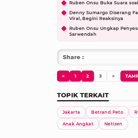
Ruben Onsu Buka Suara soal
Denny Sumargo Diserang Fa
Viral, Begini Reaksinya
Ruben Onsu Ungkap Penyesal
Sarwendah
Share :
<
1
2
3
>
TAMP
TOPIK TERKAIT
Jakarta
Betrand Peto
R
Anak Angkat
Netizen