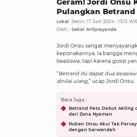
Geram! Jordi Onsu 
Pulangkan Betrand 
Lokal
Senin, 17 Juni 2024 - 13:15 WI
Oleh :
Sekar Arliprayanda
Jordi Onsu sangat menyayangk
keponakannya. Ia bangga men
beasiswa, tapi karena gosip ya
“
Betrand itu dapat dua beasisw
dinilai ulang
,” ucap Jordi Onsu.
Baca Juga :
Betrand Peto Debut Akting di
dari Zona Nyaman
Ruben Onsu Akui Tak Percay
dengan Sarwendah