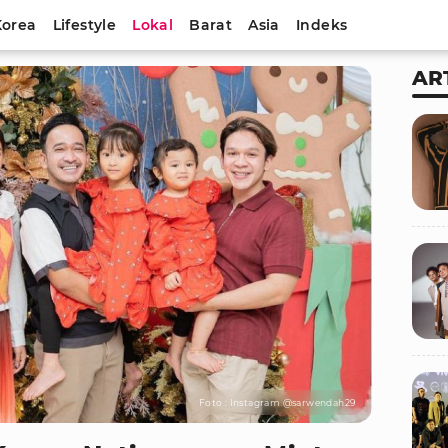
Korea
Lifestyle
Lokal
Barat
Asia
Indeks
AR
Foto : Instagram @sarwendah29