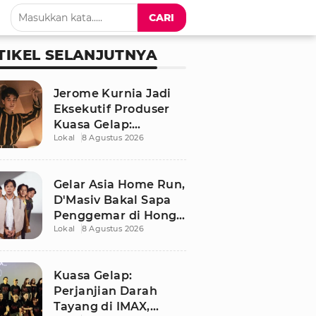
CARI
TIKEL SELANJUTNYA
Jerome Kurnia Jadi
Eksekutif Produser
Kuasa Gelap:
Lokal
8 Agustus 2026
Perjanjian Darah,
Akui Banyak Belajar
Gelar Asia Home Run,
D'Masiv Bakal Sapa
Penggemar di Hong
Lokal
8 Agustus 2026
Kong
Kuasa Gelap:
Perjanjian Darah
Tayang di IMAX,