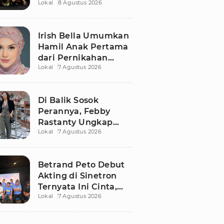
Lokal
8 Agustus 2026
Kisah Romo Rendra
Dibongkar Lebih
Dalam
Irish Bella Umumkan
Hamil Anak Pertama
dari Pernikahan
Lokal
7 Agustus 2026
dengan Haldy Sabri
Di Balik Sosok
Perannya, Febby
Rastanty Ungkap
Lokal
7 Agustus 2026
Luka Masa Kecil yang
Kelam
Betrand Peto Debut
Akting di Sinetron
Ternyata Ini Cinta,
Lokal
7 Agustus 2026
Ngaku Keluar dari
Zona Nyaman