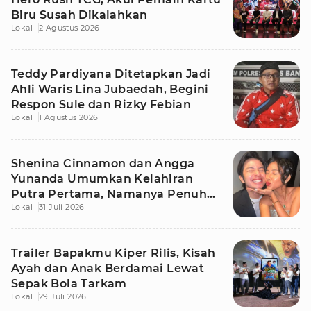
Biru Susah Dikalahkan
Lokal
2 Agustus 2026
Teddy Pardiyana Ditetapkan Jadi
Ahli Waris Lina Jubaedah, Begini
Respon Sule dan Rizky Febian
Lokal
1 Agustus 2026
Shenina Cinnamon dan Angga
Yunanda Umumkan Kelahiran
Putra Pertama, Namanya Penuh
Lokal
31 Juli 2026
Makna
Trailer Bapakmu Kiper Rilis, Kisah
Ayah dan Anak Berdamai Lewat
Sepak Bola Tarkam
Lokal
29 Juli 2026