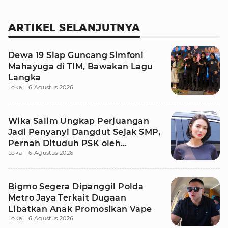
ARTIKEL SELANJUTNYA
Dewa 19 Siap Guncang Simfoni
Mahayuga di TIM, Bawakan Lagu
Langka
Lokal
6 Agustus 2026
Wika Salim Ungkap Perjuangan
Jadi Penyanyi Dangdut Sejak SMP,
Pernah Dituduh PSK oleh
Lokal
6 Agustus 2026
Tetangga
Bigmo Segera Dipanggil Polda
Metro Jaya Terkait Dugaan
Libatkan Anak Promosikan Vape
Lokal
6 Agustus 2026