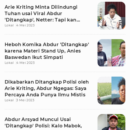
Arie Kriting Minta Dilindungi
Tuhan usai Viral Abdur
'Ditangkap', Netter: Tapi kan
Lokal
4 Mei 2023
Abang Main Dukun
Heboh Komika Abdur 'Ditangkap'
karena Materi Stand Up, Anies
Baswedan Ikut Simpati
Lokal
4 Mei 2023
Dikabarkan Ditangkap Polisi oleh
Arie Kriting, Abdur Ngegas: Saya
Percaya Anda Punya Ilmu Mistis
Lokal
3 Mei 2023
Abdur Arsyad Muncul Usai
'Ditangkap' Polisi: Kalo Mabok,