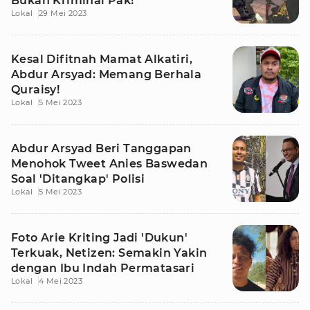
Bukan Kriminal Pak!
Lokal
29 Mei 2023
Kesal Difitnah Mamat Alkatiri,
Abdur Arsyad: Memang Berhala
Quraisy!
Lokal
5 Mei 2023
Abdur Arsyad Beri Tanggapan
Menohok Tweet Anies Baswedan
Soal 'Ditangkap' Polisi
Lokal
5 Mei 2023
Foto Arie Kriting Jadi 'Dukun'
Terkuak, Netizen: Semakin Yakin
dengan Ibu Indah Permatasari
Lokal
4 Mei 2023