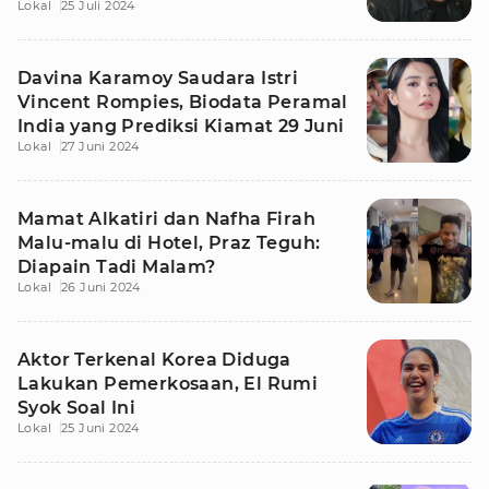
Lokal
25 Juli 2024
Sutradara
Davina Karamoy Saudara Istri
Vincent Rompies, Biodata Peramal
India yang Prediksi Kiamat 29 Juni
Lokal
27 Juni 2024
Mamat Alkatiri dan Nafha Firah
Malu-malu di Hotel, Praz Teguh:
Diapain Tadi Malam?
Lokal
26 Juni 2024
Aktor Terkenal Korea Diduga
Lakukan Pemerkosaan, El Rumi
Syok Soal Ini
Lokal
25 Juni 2024