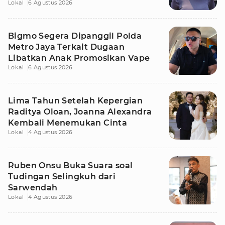
Lokal
6 Agustus 2026
Tetangga
Bigmo Segera Dipanggil Polda
Metro Jaya Terkait Dugaan
Libatkan Anak Promosikan Vape
Lokal
6 Agustus 2026
Lima Tahun Setelah Kepergian
Raditya Oloan, Joanna Alexandra
Kembali Menemukan Cinta
Lokal
4 Agustus 2026
Ruben Onsu Buka Suara soal
Tudingan Selingkuh dari
Sarwendah
Lokal
4 Agustus 2026