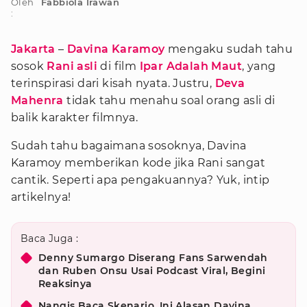
Oleh
Fabbiola Irawan
:
Jakarta
–
Davina Karamoy
mengaku sudah tahu
sosok
Rani asli
di film
Ipar Adalah Maut
, yang
terinspirasi dari kisah nyata. Justru,
Deva
Mahenra
tidak tahu menahu soal orang asli di
balik karakter filmnya.
Sudah tahu bagaimana sosoknya, Davina
Karamoy memberikan kode jika Rani sangat
cantik. Seperti apa pengakuannya? Yuk, intip
artikelnya!
Baca Juga :
Denny Sumargo Diserang Fans Sarwendah
dan Ruben Onsu Usai Podcast Viral, Begini
Reaksinya
Nangis Baca Skenario, Ini Alasan Davina