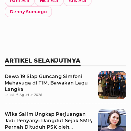
Rani Asli
Nisa Asli
Aris Asli
Denny Sumargo
ARTIKEL SELANJUTNYA
Dewa 19 Siap Guncang Simfoni
Mahayuga di TIM, Bawakan Lagu
Langka
Lokal
6 Agustus 2026
Wika Salim Ungkap Perjuangan
Jadi Penyanyi Dangdut Sejak SMP,
Pernah Dituduh PSK oleh